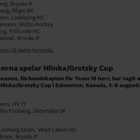
erg, Brynäs IF
berg, Rögle BK
sson, Linköping HC
hansson, MoDo Hockey
ing, Frölunda HC
elvall, Brynäs IF
Team 18 dams hemsida.
rna spelar Hlinka/Gretzky Cup
anen, förbundskapten för Team 18 herr, har tagit u
l Hlinka/Gretzky Cup i Edmonton, Kanada, 3–8 augusti
orn, HV 71
lén Forsberg, Södertälje SK
Lindberg Steén, Växjö Lakers HC
tinen, Brynäs IF