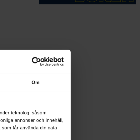
Om
änder teknologi såsom
rsonliga annonser och innehåll,
a som får använda din data