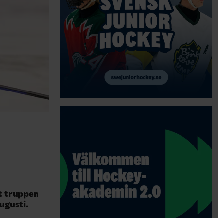
t truppen
augusti.