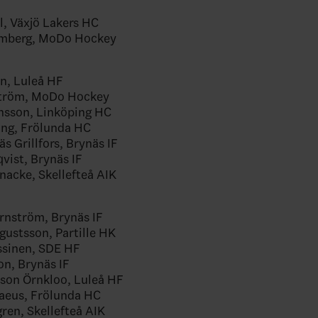
l, Växjö Lakers HC
lmberg, MoDo Hockey
n, Luleå HF
ström, MoDo Hockey
sson, Linköping HC
ung, Frölunda HC
s Grillfors, Brynäs IF
vist, Brynäs IF
nacke, Skellefteå AIK
ernström, Brynäs IF
gustsson, Partille HK
ssinen, SDE HF
on, Brynäs IF
sson Örnkloo, Luleå HF
daeus, Frölunda HC
gren, Skellefteå AIK