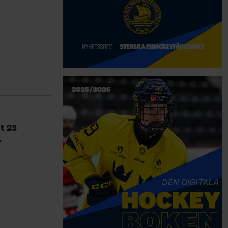
t 23
.