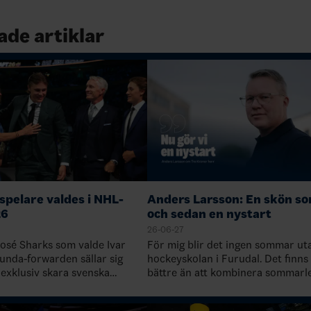
ade artiklar
spelare valdes i NHL-
Anders Larsson: En skön s
26
och sedan en nystart
26-06-27
José Sharks som valde Ivar
För mig blir det ingen sommar ut
unda-forwarden sällar sig
hockeyskolan i Furudal. Det finns
 exklusiv skara svenska
bättre än att kombinera sommarle
ar gått topp två i NHL-draften:
stugan i Dalarna, med ett eller n
n, Quebec, 19891: Rasmu…
på hockeyskolan i Furudal. Den ä