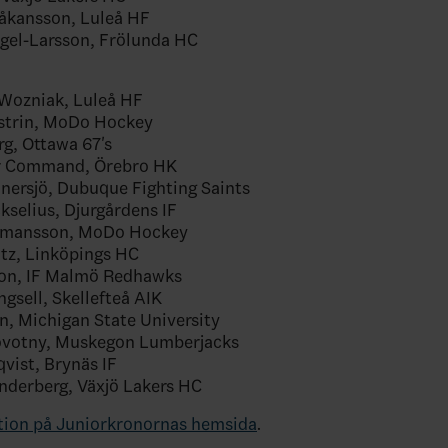
Håkansson, Luleå HF
ngel-Larsson, Frölunda HC
-Wozniak, Luleå HF
ästrin, MoDo Hockey
erg, Ottawa 67's
r Command, Örebro HK
nnersjö, Dubuque Fighting Saints
kselius, Djurgårdens IF
ermansson, MoDo Hockey
ntz, Linköpings HC
sson, IF Malmö Redhawks
ngsell, Skellefteå AIK
on, Michigan State University
ovotny, Muskegon Lumberjacks
vist, Brynäs IF
nderberg, Växjö Lakers HC
tion på Juniorkronornas hemsida
.