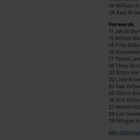
19 William 
24 Axel Brö
Forwards
11 Jakob Ihs
12 Milton G
14 Filip Ekb
15 Alexande
17 Torkel Je
18 Theo Stoc
20 Elton H
22 Loke Kra
23 Isac Nil
25 Viktor Kli
26 Eric Nils
27 Melvin N
28 Leo Sundq
29 Morgan A
Mer informa