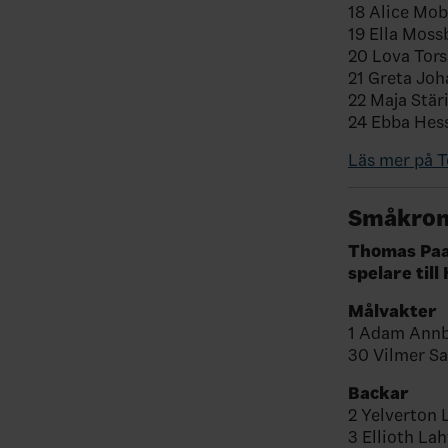
18 Alice Mob
19 Ella Moss
20 Lova Tor
21 Greta Jo
22 Maja Stär
24 Ebba Hess
Läs mer på 
Småkrono
Thomas Paan
spelare til
Målvakter
1 Adam Annb
30 Vilmer Sa
Backar
2 Yelverton 
3 Ellioth Lah