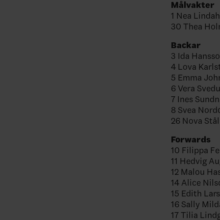
Målvakter
1 Nea Lindah
30 Thea Ho
Backar
3 Ida Hansso
4 Lova Karl
5 Emma John
6 Vera Sved
7 Ines Sundnä
8 Svea Nordq
26 Nova Stål
Forwards
10 Filippa F
11 Hedvig Au
12 Malou Ha
14 Alice Nils
15 Edith Lar
16 Sally Mil
17 Tilia Lind