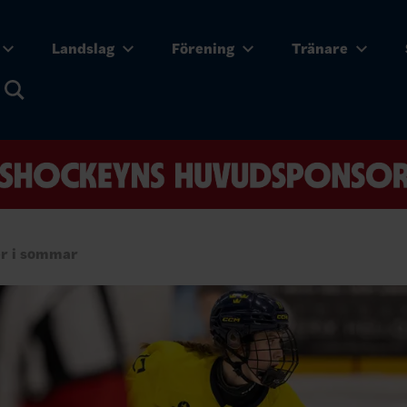
Landslag
Förening
Tränare
r i sommar