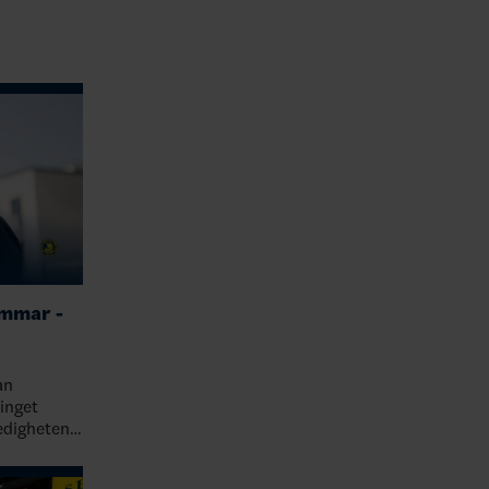
ommar -
an
 inget
digheten i
ågra besök
r inne…