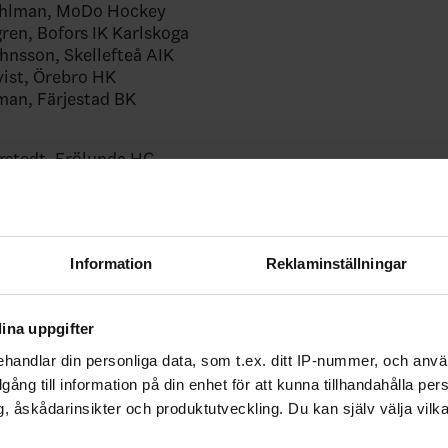
ahlman, MoDo Hockey
ren, Bofors IK Karlskoga
hnsson, Skellefteå AIK
vist, Örebro HK
man, Färjestad BK
erstedt, Frölunda HC
sberg, Frölunda HC
ersson Jöhnk, Färjestad BK
ndström, MoDo Hockey
gren, Färjestad BK
Information
Reklaminställningar
 Nyström, Luleå HF
e, Växjö Lakers HC
sson, Leksands IF
ina uppgifter
stman, Skellefteå AIK
ndberg, Djurgårdens IF
handlar din personliga data, som t.ex. ditt IP-nummer, och anv
oumedienne, Fargo Force
illgång till information på din enhet för att kunna tillhandahålla pe
m, Färjestad BK
, åskådarinsikter och produktutveckling. Du kan själv välja vilk
lund Aspe, Djurgårdens IF
alldin, Frölunda HC