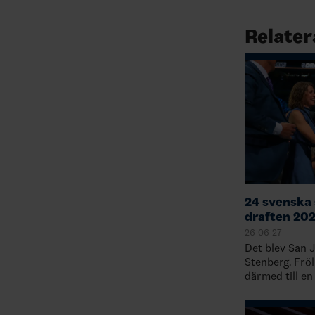
Relater
24 svenska 
draften 20
26-06-27
Det blev San 
Stenberg. Fröl
därmed till en
spelare, som h
1: Mats Sundi