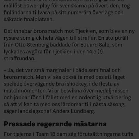
mållöst power play för svenskarna på övertiden, tog
finländarna tillvara på sitt numerära överläge och
säkrade finalplatsen.
Det innebar bronsmatch mot Tjeckien, som blev en ny
rysare som gick hela vägen till straffar. En stolpträff
från Otto Stenberg bäddade för Eduard Sale, som
lyckades avgöra för Tjeckien i den 14:e (!)
straffrundan.
– Ja, det var små marginaler i både semifinal och
bronsmatch. Men vi ska också ta med oss att laget
spelade övervägande bra ishockey, i de flesta av
matchmomenten. Vi är besvikna över medaljmissen
och jobbar för tillfället med en ordentlig utvärdering
så att vi kan ta med oss lärdomar till nästa säsong,
säger landslagschef Anders Lundberg.
Pressade regerande mästarna
För tjejerna i Team 18 dam såg förutsättningarna tuffa