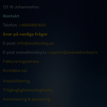
121 18 Johanneshov
Kontakt
Telefon:
+4684490400
Svar på vanliga frågor
E-post:
info@swehockey.se
E-post svenskhockey.tv:
support@svenskhockey.tv
Faktureringsadress
Kontakta oss
Visselblåsning
Tillgänglighetsredogörelse
Annonsering & sponsring