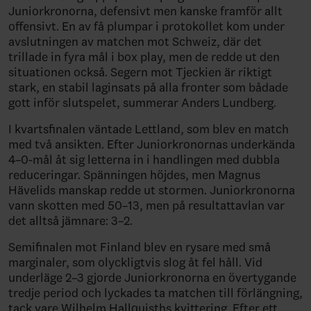
Juniorkronorna, defensivt men kanske framför allt
offensivt. En av få plumpar i protokollet kom under
avslutningen av matchen mot Schweiz, där det
trillade in fyra mål i box play, men de redde ut den
situationen också. Segern mot Tjeckien är riktigt
stark, en stabil laginsats på alla fronter som bådade
gott inför slutspelet, summerar Anders Lundberg.
I kvartsfinalen väntade Lettland, som blev en match
med två ansikten. Efter Juniorkronornas underkända
4–0-mål åt sig letterna in i handlingen med dubbla
reduceringar. Spänningen höjdes, men Magnus
Hävelids manskap redde ut stormen. Juniorkronorna
vann skotten med 50–13, men på resultattavlan var
det alltså jämnare: 3–2.
Semifinalen mot Finland blev en rysare med små
marginaler, som olyckligtvis slog åt fel håll. Vid
underläge 2–3 gjorde Juniorkronorna en övertygande
tredje period och lyckades ta matchen till förlängning,
tack vare Wilhelm Hallquisths kvittering. Efter ett