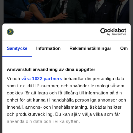
Samtycke
Information
Reklaminställningar
Om
24 svenska spelare valdes i NHL-draften
2026
26-06-27
Ansvarsfull användning av dina uppgifter
Det blev San José Sharks som valde Ivar Stenberg. Frölunda-
Vi och
våra 1022 partners
behandlar din personliga data,
forwarden sällar sig därmed till en exklusiv skara svenska
som t.ex. ditt IP-nummer, och använder teknologi såsom
spelare, som har gått topp två i NHL-draften: 1: Mats Sundin,
Quebec, 19891: Rasmu…
cookies för att lagra och få tillgång till information på din
enhet för att kunna tillhandahålla personliga annonser och
innehåll, annons- och innehållsmätning, åskådarinsikter
och produktutveckling. Du kan själv välja vilka som får
använda din data och i vilka syften.