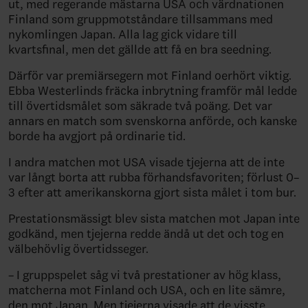
ut, med regerande mästarna USA och värdnationen
Finland som gruppmotståndare tillsammans med
nykomlingen Japan. Alla lag gick vidare till
kvartsfinal, men det gällde att få en bra seedning.
Därför var premiärsegern mot Finland oerhört viktig.
Ebba Westerlinds fräcka inbrytning framför mål ledde
till övertidsmålet som säkrade två poäng. Det var
annars en match som svenskorna anförde, och kanske
borde ha avgjort på ordinarie tid.
I andra matchen mot USA visade tjejerna att de inte
var långt borta att rubba förhandsfavoriten; förlust 0–
3 efter att amerikanskorna gjort sista målet i tom bur.
Prestationsmässigt blev sista matchen mot Japan inte
godkänd, men tjejerna redde ändå ut det och tog en
välbehövlig övertidsseger.
– I gruppspelet såg vi två prestationer av hög klass,
matcherna mot Finland och USA, och en lite sämre,
den mot Japan. Men tjejerna visade att de visste