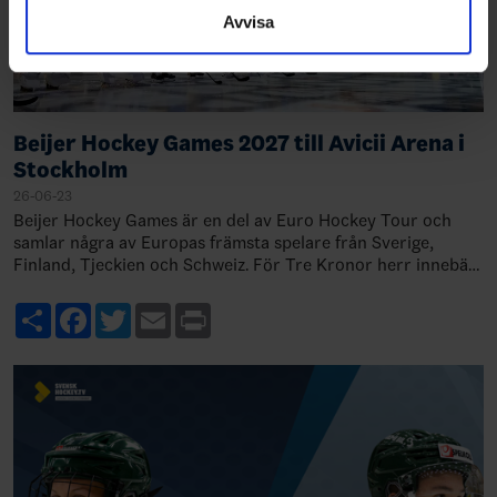
samlat in när du har använt deras tjänster.
Avvisa
Beijer Hockey Games 2027 till Avicii Arena i
Stockholm
26-06-23
Beijer Hockey Games är en del av Euro Hockey Tour och
samlar några av Europas främsta spelare från Sverige,
Finland, Tjeckien och Schweiz. För Tre Kronor herr innebär
det viktiga match…
Share
Facebook
Twitter
Email
Print