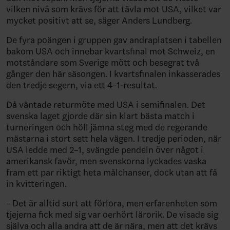
vilken nivå som krävs för att tävla mot USA, vilket var
mycket positivt att se, säger Anders Lundberg.
De fyra poängen i gruppen gav andraplatsen i tabellen
bakom USA och innebar kvartsfinal mot Schweiz, en
motståndare som Sverige mött och besegrat två
gånger den här säsongen. I kvartsfinalen inkasserades
den tredje segern, via ett 4–1-resultat.
Då väntade returmöte med USA i semifinalen. Det
svenska laget gjorde där sin klart bästa match i
turneringen och höll jämna steg med de regerande
mästarna i stort sett hela vägen. I tredje perioden, när
USA ledde med 2–1, svängde pendeln över något i
amerikansk favör, men svenskorna lyckades vaska
fram ett par riktigt heta målchanser, dock utan att få
in kvitteringen.
– Det är alltid surt att förlora, men erfarenheten som
tjejerna fick med sig var oerhört lärorik. De visade sig
själva och alla andra att de är nära, men att det krävs