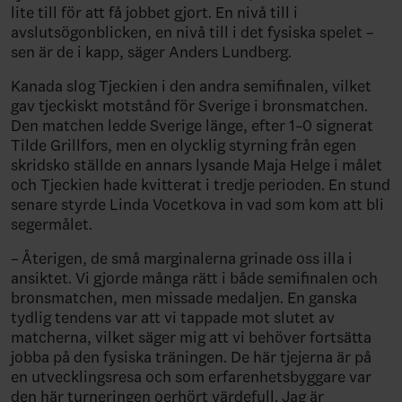
lite till för att få jobbet gjort. En nivå till i
avslutsögonblicken, en nivå till i det fysiska spelet –
sen är de i kapp, säger Anders Lundberg.
Kanada slog Tjeckien i den andra semifinalen, vilket
gav tjeckiskt motstånd för Sverige i bronsmatchen.
Den matchen ledde Sverige länge, efter 1–0 signerat
Tilde Grillfors, men en olycklig styrning från egen
skridsko ställde en annars lysande Maja Helge i målet
och Tjeckien hade kvitterat i tredje perioden. En stund
senare styrde Linda Vocetkova in vad som kom att bli
segermålet.
– Återigen, de små marginalerna grinade oss illa i
ansiktet. Vi gjorde många rätt i både semifinalen och
bronsmatchen, men missade medaljen. En ganska
tydlig tendens var att vi tappade mot slutet av
matcherna, vilket säger mig att vi behöver fortsätta
jobba på den fysiska träningen. De här tjejerna är på
en utvecklingsresa och som erfarenhetsbyggare var
den här turneringen oerhört värdefull. Jag är