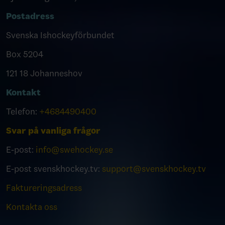
Postadress
Svenska Ishockeyförbundet
Box 5204
121 18 Johanneshov
Kontakt
Telefon:
+4684490400
Svar på vanliga frågor
E-post:
info@swehockey.se
E-post svenskhockey.tv:
support@svenskhockey.tv
Faktureringsadress
Kontakta oss