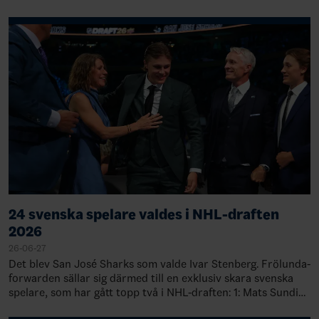
Trebic, Tjeckien, 21-23 augusti.&nb…
24 svenska spelare valdes i NHL-draften
2026
26-06-27
Det blev San José Sharks som valde Ivar Stenberg. Frölunda-
forwarden sällar sig därmed till en exklusiv skara svenska
spelare, som har gått topp två i NHL-draften: 1: Mats Sundin,
Quebec, 19891: Rasmu…