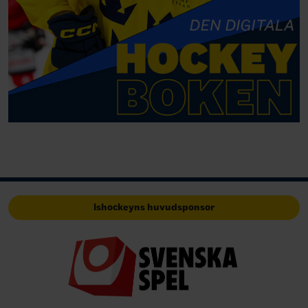
Ishockeyns huvudsponsor