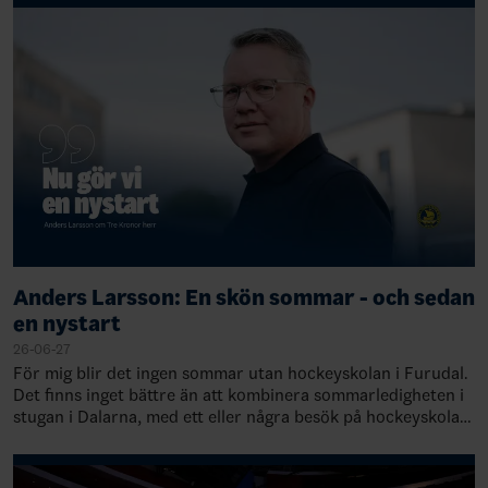
Anders Larsson: En skön sommar - och sedan
en nystart
26-06-27
För mig blir det ingen sommar utan hockeyskolan i Furudal.
Det finns inget bättre än att kombinera sommarledigheten i
stugan i Dalarna, med ett eller några besök på hockeyskolan
i Furudal. Den är inne…