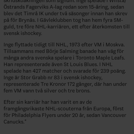
skridskoåkningen som signum. Inge spelade i Wifsta/
Östrands Fagerviks A-lag redan som 15-åring, sedan
blev det Timrå IK under två säsonger innan han skrev
på för Brynäs. I Gävleklubben tog han hem fyra SM-
guld, tre före NHL-karriären, ett efter återkomsten till
svensk ishockey.
Inge flyttade tidigt till NHL, 1973 efter VM i Moskva.
Tillsammans med Börje Salming banade han väg för
många andra svenska spelare i Toronto Maple Leafs.
Han representerade även St Louis Blues. I NHL
spelade han 427 matcher och svarade för 239 poäng.
Inge är Stor Grabb nr 83 i svensk ishockey,
representerade Tre Kronor 172 gånger, där han under
fem VM vann två silver och tre brons.
Efter sin karriär har han varit en av de
framgångsrikaste NHL-scouterna från Europa, först
för Philadelphia Flyers under 20 år, sedan Vancouver
Canucks."