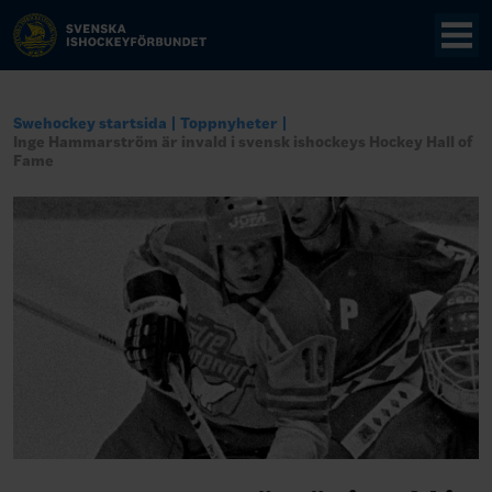
Swehockey startsida
Toppnyheter
Inge Hammarström är invald i svensk ishockeys Hockey Hall of
Fame