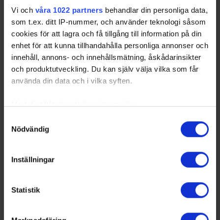
Vi och
våra 1022 partners
behandlar din personliga data,
som t.ex. ditt IP-nummer, och använder teknologi såsom
cookies för att lagra och få tillgång till information på din
enhet för att kunna tillhandahålla personliga annonser och
innehåll, annons- och innehållsmätning, åskådarinsikter
och produktutveckling. Du kan själv välja vilka som får
använda din data och i vilka syften.
Med din tillåtelse skulle vi även vilja:
Samla in information om din geografiska plats
Samtyckesval
Nödvändig
som kan ha en noggrannhet på upp till flera meter
Identifiera din enhet genom att aktivt skanna den
för specifika kännetecken (fingeravtryck)
Inställningar
Ta reda på mer om hur dina personliga uppgifter
behandlas och ställ in dina preferenser i
detaljsektionen
.
Statistik
Du kan ändra eller dra tillbaka ditt samtycke när som
helst från cookie-förklaringen.