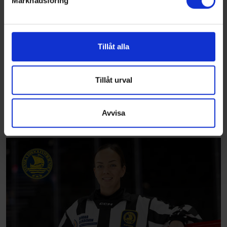
Marknadsföring
Vi använder enhetsidentifierare för att anpassa innehållet
och annonserna till användarna, tillhandahålla funktioner
för sociala medier och analysera vår trafik. Vi
vidarebefordrar även sådana identifierare och annan
Tillåt alla
information från din enhet till de sociala medier och
annons- och analysföretag som vi samarbetar med.
Dessa kan i sin tur kombinera informationen med annan
Tillåt urval
information som du har tillhandahållit eller som de har
samlat in när du har använt deras tjänster.
Avvisa