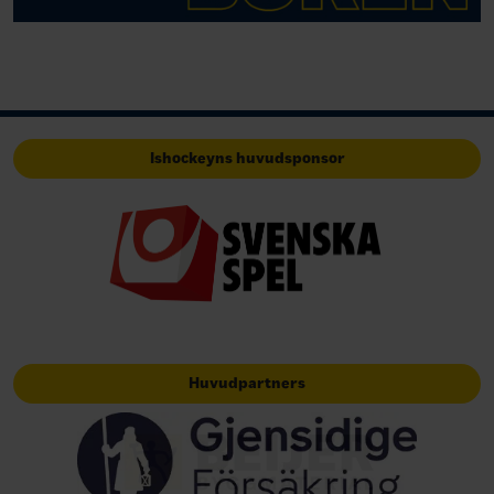
Ishockeyns huvudsponsor
Huvudpartners