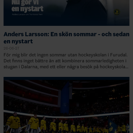
Anders Larsson: En skön sommar - och sedan
en nystart
26-06-27
För mig blir det ingen sommar utan hockeyskolan i Furudal.
Det finns inget bättre än att kombinera sommarledigheten i
stugan i Dalarna, med ett eller några besök på hockeyskolan
i Furudal. Den är inne…