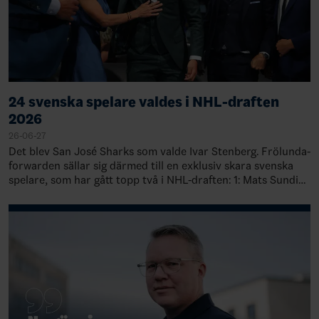
24 svenska spelare valdes i NHL-draften
2026
26-06-27
Det blev San José Sharks som valde Ivar Stenberg. Frölunda-
forwarden sällar sig därmed till en exklusiv skara svenska
spelare, som har gått topp två i NHL-draften: 1: Mats Sundin,
Quebec, 19891: Rasmu…