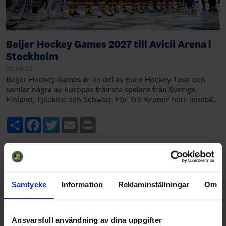
Beijer Hockey Games 2027 till Avicii Arena i
Stockholm
26-06-23
Beijer Hockey Games är en del av Euro Hockey Tour och
samlar några av Europas främsta spelare från Sverige,
Finland, Tjeckien och Schweiz. För Tre Kronor herr innebär
det viktiga match…
Share
Facebook
Twitter
Email
Print
Samtycke
Information
Reklaminställningar
Om
Ansvarsfull användning av dina uppgifter