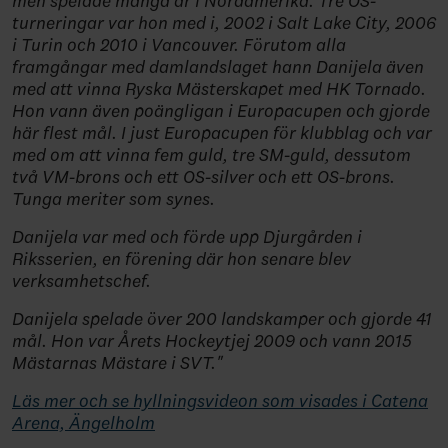
men spelade många år i Nordamerika. Tre OS-
turneringar var hon med i, 2002 i Salt Lake City, 2006
i Turin och 2010 i Vancouver. Förutom alla
framgångar med damlandslaget hann Danijela även
med att vinna Ryska Mästerskapet med HK Tornado.
Hon vann även poängligan i Europacupen och gjorde
här flest mål. I just Europacupen för klubblag och var
med om att vinna fem guld, tre SM-guld, dessutom
två VM-brons och ett OS-silver och ett OS-brons.
Tunga meriter som synes.
Danijela var med och förde upp Djurgården i
Riksserien, en förening där hon senare blev
verksamhetschef.
Danijela spelade över 200 landskamper och gjorde 41
mål. Hon var Årets Hockeytjej 2009 och vann 2015
Mästarnas Mästare i SVT."
Läs mer och se hyllningsvideon som visades i Catena
Arena, Ängelholm