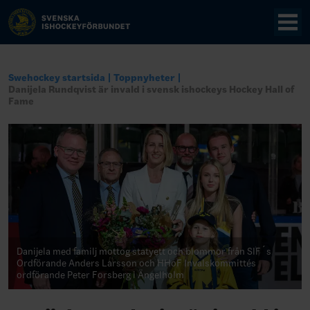
Swehockey startsida
Toppnyheter
Danijela Rundqvist är invald i svensk ishockeys Hockey Hall of
Fame
Danijela med familj mottog statyett och blommor från SIF´s
Ordförande Anders Larsson och HHoF Invalskommittés
ordförande Peter Forsberg i Ängelholm