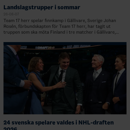
Landslagstrupper i sommar
26-08-07
Team 17 herr spelar finnkamp i Gällivare, Sverige Johan
Rosén, förbundskapten för Team 17 herr, har tagit ut
truppen som ska möta Finland i tre matcher i Gällivare,
Sverige, 28-30 augusti. TruppenMål…
24 svenska spelare valdes i NHL-draften
2026