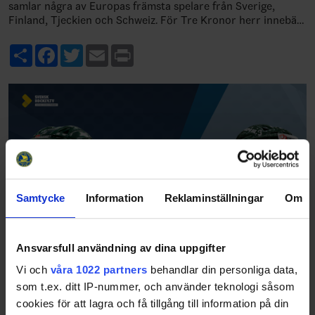
samlar några av Europas främsta spelare från Sverige,
Finland, Tjeckien och Schweiz. För Tre Kronor herr innebär
det viktiga match…
Share
Facebook
Twitter
Email
Print
Samtycke
Information
Reklaminställningar
Om
Ansvarsfull användning av dina uppgifter
Vi och
våra 1022 partners
behandlar din personliga data,
som t.ex. ditt IP-nummer, och använder teknologi såsom
cookies för att lagra och få tillgång till information på din