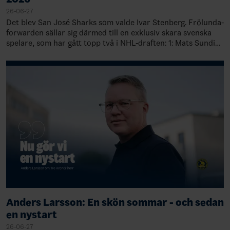
26-06-27
Det blev San José Sharks som valde Ivar Stenberg. Frölunda-
forwarden sällar sig därmed till en exklusiv skara svenska
spelare, som har gått topp två i NHL-draften: 1: Mats Sundin,
Quebec, 19891: Rasmu…
Anders Larsson: En skön sommar - och sedan
en nystart
26-06-27