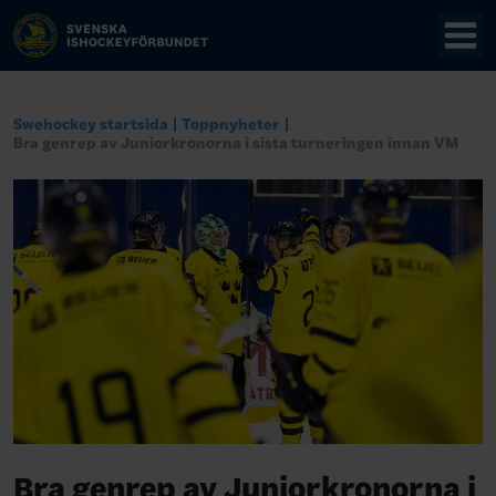
Swehockey startsida
Toppnyheter
Bra genrep av Juniorkronorna i sista turneringen innan VM
Bra genrep av Juniorkronorna i