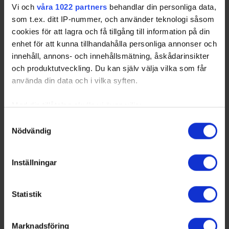
Vi och
våra 1022 partners
behandlar din personliga data,
som t.ex. ditt IP-nummer, och använder teknologi såsom
cookies för att lagra och få tillgång till information på din
Beijer Hockey Games 2027 till Avicii Arena i
enhet för att kunna tillhandahålla personliga annonser och
Stockholm
innehåll, annons- och innehållsmätning, åskådarinsikter
26-06-23
och produktutveckling. Du kan själv välja vilka som får
Beijer Hockey Games är en del av Euro Hockey Tour och
använda din data och i vilka syften.
samlar några av Europas främsta spelare från Sverige,
Finland, Tjeckien och Schweiz. För Tre Kronor herr innebär
det viktiga match…
Med din tillåtelse skulle vi även vilja:
Share
Facebook
Twitter
Email
Print
Samla in information om din geografiska plats
Samtyckesval
Nödvändig
som kan ha en noggrannhet på upp till flera meter
Identifiera din enhet genom att aktivt skanna den
för specifika kännetecken (fingeravtryck)
Inställningar
Ta reda på mer om hur dina personliga uppgifter
behandlas och ställ in dina preferenser i
detaljsektionen
.
Statistik
Du kan ändra eller dra tillbaka ditt samtycke när som
helst från cookie-förklaringen.
Marknadsföring