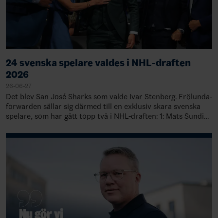
24 svenska spelare valdes i NHL-draften
2026
26-06-27
Det blev San José Sharks som valde Ivar Stenberg. Frölunda-
forwarden sällar sig därmed till en exklusiv skara svenska
spelare, som har gått topp två i NHL-draften: 1: Mats Sundin,
Quebec, 19891: Rasmu…