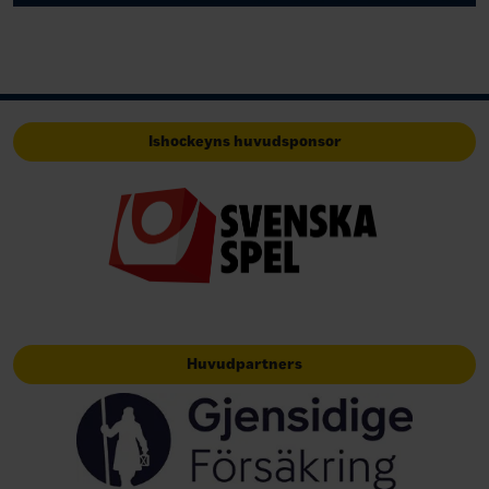
Ishockeyns huvudsponsor
Huvudpartners