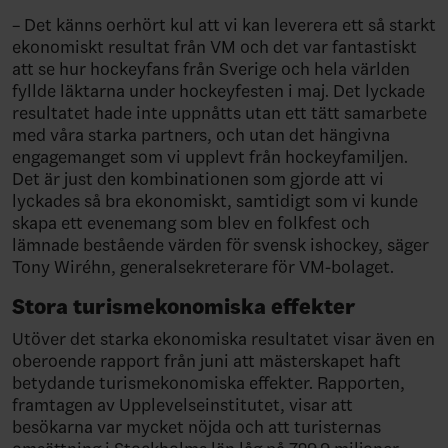
– Det känns oerhört kul att vi kan leverera ett så starkt
ekonomiskt resultat från VM och det var fantastiskt
att se hur hockeyfans från Sverige och hela världen
fyllde läktarna under hockeyfesten i maj. Det lyckade
resultatet hade inte uppnåtts utan ett tätt samarbete
med våra starka partners, och utan det hängivna
engagemanget som vi upplevt från hockeyfamiljen.
Det är just den kombinationen som gjorde att vi
lyckades så bra ekonomiskt, samtidigt som vi kunde
skapa ett evenemang som blev en folkfest och
lämnade bestående värden för svensk ishockey, säger
Tony Wiréhn, generalsekreterare för VM-bolaget.
Stora turismekonomiska effekter
Utöver det starka ekonomiska resultatet visar även en
oberoende rapport från juni att mästerskapet haft
betydande turismekonomiska effekter. Rapporten,
framtagen av Upplevelseinstitutet, visar att
besökarna var mycket nöjda och att turisternas