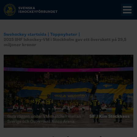
Swehockey startsida
Toppnyheter
2025 IIHF Ishockey-VM i Stockholm gav ett överskott på 29,5
miljoner kronor
Gula väggen under VM-matchen mellan
SIF / Kim Stockhaus
Sverige och Österrike i Avicii Arena.