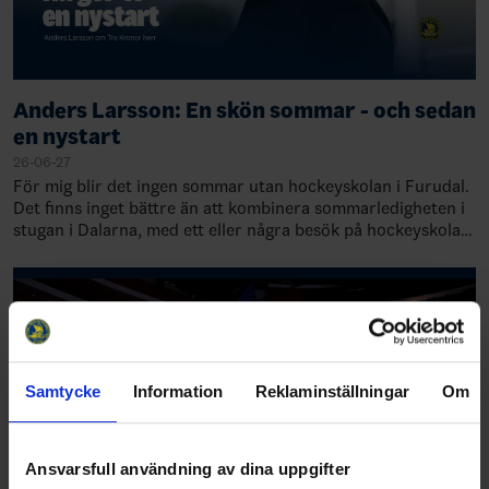
Anders Larsson: En skön sommar - och sedan
en nystart
26-06-27
För mig blir det ingen sommar utan hockeyskolan i Furudal.
Det finns inget bättre än att kombinera sommarledigheten i
stugan i Dalarna, med ett eller några besök på hockeyskolan
i Furudal. Den är inne…
Samtycke
Information
Reklaminställningar
Om
Ansvarsfull användning av dina uppgifter