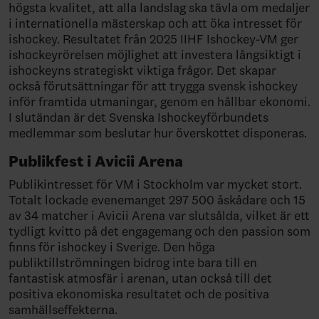
högsta kvalitet, att alla landslag ska tävla om medaljer
i internationella mästerskap och att öka intresset för
ishockey. Resultatet från 2025 IIHF Ishockey-VM ger
ishockeyrörelsen möjlighet att investera långsiktigt i
ishockeyns strategiskt viktiga frågor. Det skapar
också förutsättningar för att trygga svensk ishockey
inför framtida utmaningar, genom en hållbar ekonomi.
I slutändan är det Svenska Ishockeyförbundets
medlemmar som beslutar hur överskottet disponeras.
Publikfest i Avicii Arena
Publikintresset för VM i Stockholm var mycket stort.
Totalt lockade evenemanget 297 500 åskådare och 15
av 34 matcher i Avicii Arena var slutsålda, vilket är ett
tydligt kvitto på det engagemang och den passion som
finns för ishockey i Sverige. Den höga
publiktillströmningen bidrog inte bara till en
fantastisk atmosfär i arenan, utan också till det
positiva ekonomiska resultatet och de positiva
samhällseffekterna.