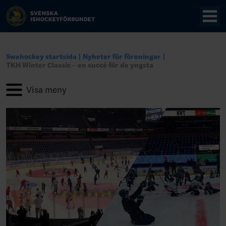
Swehockey startsida
Nyheter för föreningar
TKH Winter Classic – en succé för de yngsta