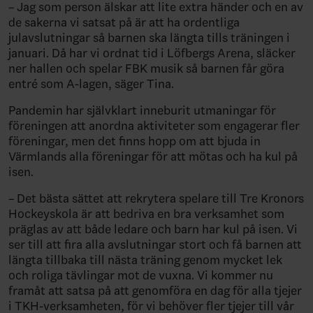
– Jag som person älskar att lite extra händer och en av
de sakerna vi satsat på är att ha ordentliga
julavslutningar så barnen ska längta tills träningen i
januari. Då har vi ordnat tid i Löfbergs Arena, släcker
ner hallen och spelar FBK musik så barnen får göra
entré som A-lagen, säger Tina.
Pandemin har självklart inneburit utmaningar för
föreningen att anordna aktiviteter som engagerar fler
föreningar, men det finns hopp om att bjuda in
Värmlands alla föreningar för att mötas och ha kul på
isen.
– Det bästa sättet att rekrytera spelare till Tre Kronors
Hockeyskola är att bedriva en bra verksamhet som
präglas av att både ledare och barn har kul på isen. Vi
ser till att fira alla avslutningar stort och få barnen att
längta tillbaka till nästa träning genom mycket lek
och roliga tävlingar mot de vuxna. Vi kommer nu
framåt att satsa på att genomföra en dag för alla tjejer
i TKH-verksamheten, för vi behöver fler tjejer till vår