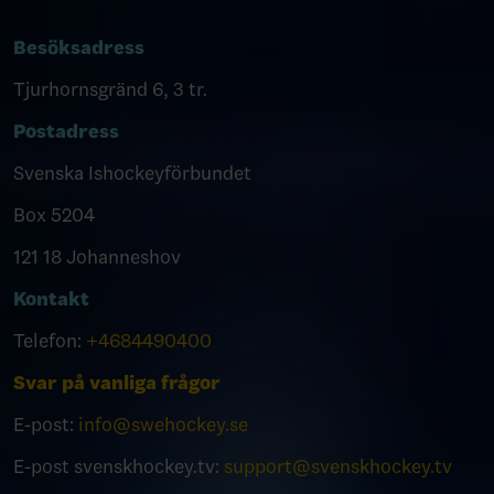
Besöksadress
Tjurhornsgränd 6, 3 tr.
Postadress
Svenska Ishockeyförbundet
Box 5204
121 18 Johanneshov
Kontakt
Telefon:
+4684490400
Svar på vanliga frågor
E-post:
info@swehockey.se
E-post svenskhockey.tv:
support@svenskhockey.tv