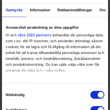
Share
Facebook
Twitter
Email
Print
Samtycke
Information
Reklaminställningar
Om
Ansvarsfull användning av dina uppgifter
Vi och
våra 1022 partners
behandlar din personliga data,
som t.ex. ditt IP-nummer, och använder teknologi såsom
cookies för att lagra och få tillgång till information på din
enhet för att kunna tillhandahålla personliga annonser och
innehåll, annons- och innehållsmätning, åskådarinsikter
och produktutveckling. Du kan själv välja vilka som får
använda din data och i vilka syften.
Med din tillåtelse skulle vi även vilja:
Samla in information om din geografiska plats
Samtyckesval
Nödvändig
som kan ha en noggrannhet på upp till flera meter
Identifiera din enhet genom att aktivt skanna den
för specifika kännetecken (fingeravtryck)
Inställningar