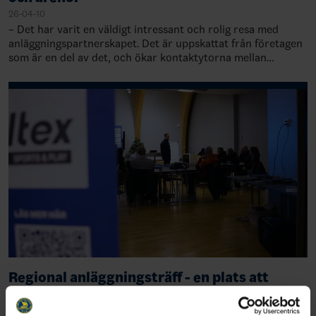
26-04-10
– Det har varit en väldigt intressant och rolig resa med
anläggningspartnerskapet. Det är uppskattat från företagen
som är en del av det, och ökar kontaktytorna mellan
kommersiella aktörer och besluts…
Regional anläggningsträff - en plats att
nätverka för utveckling
26-03-27