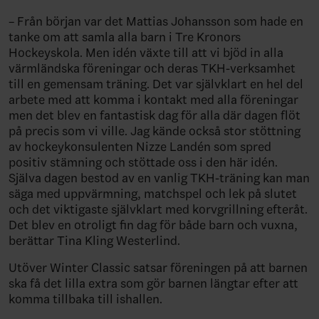
– Från början var det Mattias Johansson som hade en
tanke om att samla alla barn i Tre Kronors
Hockeyskola. Men idén växte till att vi bjöd in alla
värmländska föreningar och deras TKH-verksamhet
till en gemensam träning. Det var självklart en hel del
arbete med att komma i kontakt med alla föreningar
men det blev en fantastisk dag för alla där dagen flöt
på precis som vi ville. Jag kände också stor stöttning
av hockeykonsulenten Nizze Landén som spred
positiv stämning och stöttade oss i den här idén.
Själva dagen bestod av en vanlig TKH-träning kan man
säga med uppvärmning, matchspel och lek på slutet
och det viktigaste självklart med korvgrillning efteråt.
Det blev en otroligt fin dag för både barn och vuxna,
berättar Tina Kling Westerlind.
Utöver Winter Classic satsar föreningen på att barnen
ska få det lilla extra som gör barnen längtar efter att
komma tillbaka till ishallen.