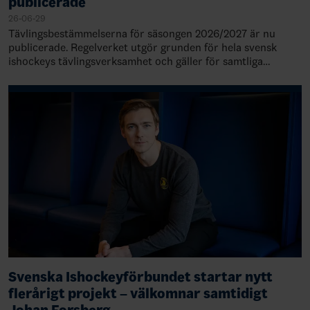
publicerade
26-06-29
Tävlingsbestämmelserna för säsongen 2026/2027 är nu
publicerade. Regelverket utgör grunden för hela svensk
ishockeys tävlingsverksamhet och gäller för samtliga
matcher och serier inom förbundets organ…
Svenska Ishockeyförbundet startar nytt
flerårigt projekt – välkomnar samtidigt
Johan Forsberg