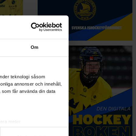
Om
r
mmans
änder teknologi såsom
0 år
i samarbete
rsonliga annonser och innehåll,
a som får använda din data
n en
lera meter
ryck)