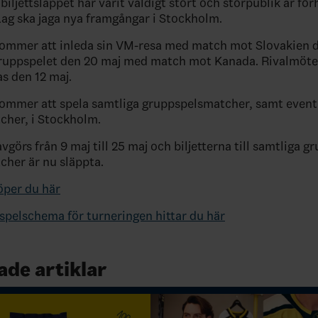
 biljettsläppet har varit väldigt stort och storpublik är f
Lag ska jaga nya framgångar i Stockholm.
ommer att inleda sin VM-resa med match mot Slovakien d
gruppspelet den 20 maj med match mot Kanada. Rivalmöt
as den 12 maj.
ommer att spela samtliga gruppspelsmatcher, samt event
cher, i Stockholm.
örs från 9 maj till 25 maj och biljetterna till samtliga g
cher är nu släppta.
köper du här
 spelschema för turneringen hittar du här
ade artiklar