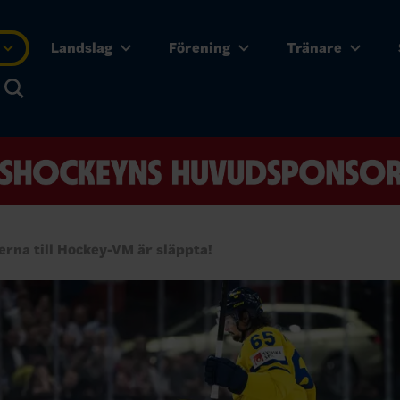
Landslag
Förening
Tränare
terna till Hockey-VM är släppta!