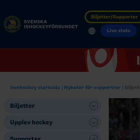
Biljetter/Supporter
Live stats
Swehockey startsida
Nyheter för supportrar
Biljet
Biljetter
Upplev hockey
Supporter