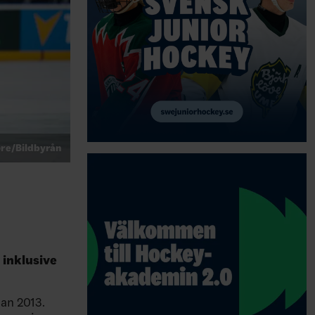
re/Bildbyrån
 inklusive
dan 2013.