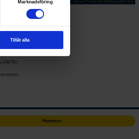
ljsektionen
. Du kan ändra
Marknadsföring
andahålla funktioner för
t och
n information från din enhet
 tur kombinera informationen
Tillåt alla
deras tjänster.
ng
y-VM för
 personer
tioner (N…
Partners