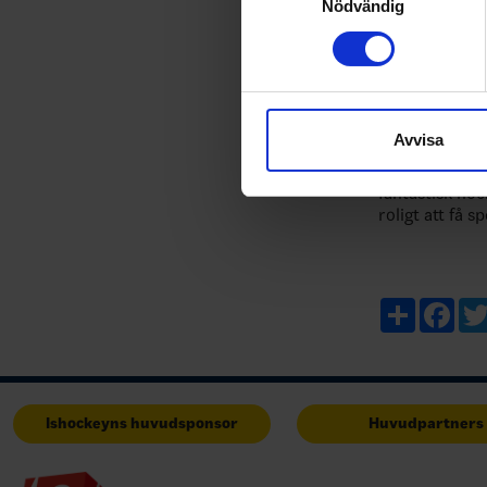
Ta reda på mer om hur dina pe
Nödvändig
eller dra tillbaka ditt samtyc
Vi använder enhetsidentifierar
Tre Kronor 
sociala medier och analysera 
Jönköping
till de sociala medier och a
Avvisa
25-10-21
med annan information som du 
– Jönköping ä
fantastisk hoc
roligt att få 
Garden och ge
Tre Kronor p
Share
Fac
Ishockeyns huvudsponsor
Huvudpartners