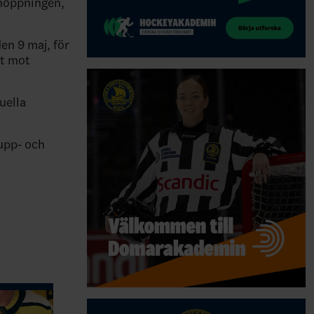
örhoppningen,
en 9 maj, för
et mot
uella
rupp- och