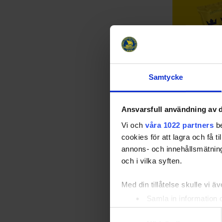
Samtycke
Nu är det ä
snacks!
26-05-15
Ansvarsfull användning av d
Som ett första
redan under B
Vi och
våra 1022 partners
be
Kronor-chips 
cookies för att lagra och få t
chokladbollar 
annons- och innehållsmätning
produkterna s
och i vilka syften.
Med din tillåtelse skulle vi äve
Samla in information 
Identifiera din enhet 
Samtyckesval