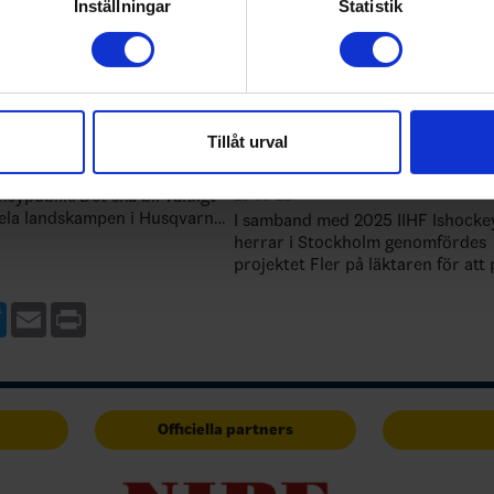
rsonliga uppgifter behandlas och ställ in dina preferenser i
deta
Inställningar
Statistik
ke när som helst från cookie-förklaringen.
e för att anpassa innehållet och annonserna till användarna, tillh
herr spelar landskamp i
Svenska Ishockeyförbunde
vår trafik. Vi vidarebefordrar även sådana identifierare och anna
Stockholms stad lanserar
nnons- och analysföretag som vi samarbetar med. Dessa kan i sin
Tillåt urval
metodmaterial för ökad
har tillhandahållit eller som de har samlat in när du har använt 
tillgänglighet vid evenema
r klassisk hockeymark med en
keypublik. Det ska bli väldigt
25-09-22
spela landskampen i Husqvarna
I samband med 2025 IIHF Ishocke
 publiken chansen att uppleva
herrar i Stockholm genomfördes
å hemmaplan. V…
projektet Fler på läktaren för att
med funktionsnedsättning och
neuropsykiatriska funktionsvaria
ebook
Twitter
Email
Print
Officiella partners