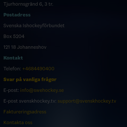
Tjurhornsgränd 6, 3 tr.
Postadress
Svenska Ishockeyförbundet
Box 5204
121 18 Johanneshov
Kontakt
Telefon:
+4684490400
Svar på vanliga frågor
E-post:
info@swehockey.se
E-post svenskhockey.tv:
support@svenskhockey.tv
Faktureringsadress
Kontakta oss