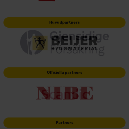
Huvudpartners
Officiella partners
Partners