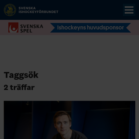
Taggsök
2 träffar