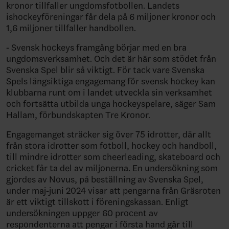
kronor tillfaller ungdomsfotbollen. Landets
ishockeyföreningar får dela på 6 miljoner kronor och
1,6 miljoner tillfaller handbollen.
- Svensk hockeys framgång börjar med en bra
ungdomsverksamhet. Och det är här som stödet från
Svenska Spel blir så viktigt. För tack vare Svenska
Spels långsiktiga engagemang för svensk hockey kan
klubbarna runt om i landet utveckla sin verksamhet
och fortsätta utbilda unga hockeyspelare, säger Sam
Hallam, förbundskapten Tre Kronor.
Engagemanget sträcker sig över 75 idrotter, där allt
från stora idrotter som fotboll, hockey och handboll,
till mindre idrotter som cheerleading, skateboard och
cricket får ta del av miljonerna. En undersökning som
gjordes av Novus, på beställning av Svenska Spel,
under maj-juni 2024 visar att pengarna från Gräsroten
är ett viktigt tillskott i föreningskassan. Enligt
undersökningen uppger 60 procent av
respondenterna att pengar i första hand går till