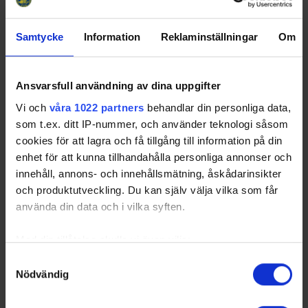
och arenor
26-04-10
Samtycke
Information
Reklaminställningar
Om
– Det har varit en väldigt intressant och rolig resa med
anläggningspartnerskapet. Det är uppskattat från företagen
som är en del av det, och ökar kontaktytorna mellan
Ansvarsfull användning av dina uppgifter
kommersiella aktörer och besluts…
Vi och
våra 1022 partners
behandlar din personliga data,
som t.ex. ditt IP-nummer, och använder teknologi såsom
cookies för att lagra och få tillgång till information på din
enhet för att kunna tillhandahålla personliga annonser och
innehåll, annons- och innehållsmätning, åskådarinsikter
och produktutveckling. Du kan själv välja vilka som får
använda din data och i vilka syften.
Med din tillåtelse skulle vi även vilja:
Samla in information om din geografiska plats
Samtyckesval
Nödvändig
som kan ha en noggrannhet på upp till flera meter
Regional anläggningsträff - en plats att
Identifiera din enhet genom att aktivt skanna den
nätverka för utveckling