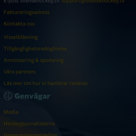
E-post svenskhockey.tv:
support@svenskhockey.tv
Faktureringsadress
Kontakta oss
Visselblåsning
Tillgänglighetsredogörelse
Annonsering & sponsring
Våra partners
Läs mer om hur vi hanterar cookies
Genvägar
Media
Hockeyjournalisterna
Hemmaplansmodellen