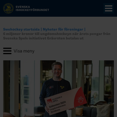
Swehockey startsida
Nyheter för föreningar
6 miljoner kronor till ungdomshockeyn när årets pengar från
Svenska Spels initiativet Gräsroten betalas ut