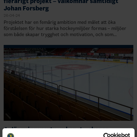
flerårigt projekt – välkomnar samtidigt
Johan Forsberg
26-04-24
Projektet har en femårig ambition med målet att öka
förståelsen för hur starka hockeymiljöer formas – miljöer
som både skapar trygghet och motivation, och som
samtidigt lägger grunden för att kunna pr…
Anläggningspartnerskapet – skapar
förutsättningar för fler och bättre ishallar