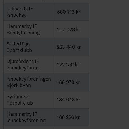
Leksands IF
560 713 kr
Ishockey
Hammarby IF
257 028 kr
Bandyförening
Södertälje
223 440 kr
Sportklubb
Djurgårdens IF
222 156 kr
Ishockeyfören.
Ishockeyföreningen
186 973 kr
Björklöven
Syrianska
184 043 kr
Fotbollclub
Hammarby IF
166 226 kr
Ishockeyförening