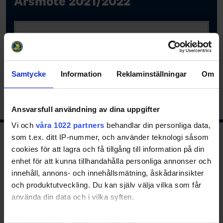
Årsmöte 2021/2022
Välj länk
Samtycke
Information
Reklaminställningar
Om
Share
Facebook
Twitter
Email
Print
Ansvarsfull användning av dina uppgifter
Vi och
våra 1022 partners
behandlar din personliga data,
som t.ex. ditt IP-nummer, och använder teknologi såsom
Ishockeyns huvudsponsor
cookies för att lagra och få tillgång till information på din
enhet för att kunna tillhandahålla personliga annonser och
innehåll, annons- och innehållsmätning, åskådarinsikter
och produktutveckling. Du kan själv välja vilka som får
använda din data och i vilka syften.
Med din tillåtelse skulle vi även vilja: