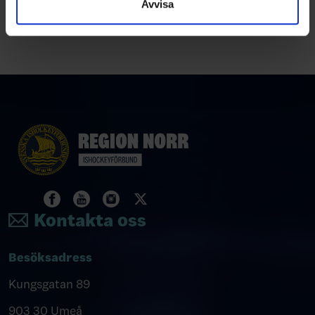
Avvisa
Kontakta oss
Besöksadress
Kungsgatan 89
903 30 Umeå