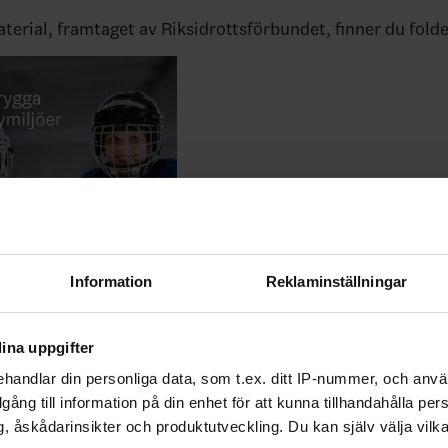
aterial, framtaget av Riksidrottsförbundet, finner du fold
Information
Reklaminställningar
den för att läsa om trygga ishockeymiljöer
ina uppgifter
ebook
Twitter
Email
Print
handlar din personliga data, som t.ex. ditt IP-nummer, och anv
illgång till information på din enhet för att kunna tillhandahålla pe
, åskådarinsikter och produktutveckling. Du kan själv välja vilk