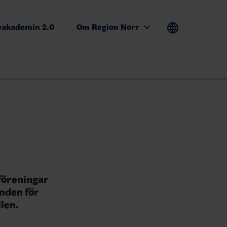
yakademin 2.0
Om Region Norr
föreningar
unden för
len.