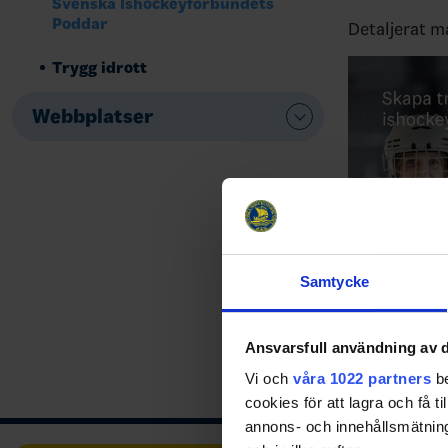
Svenska Ishockeyförbundets
Poddar
Detaljerat m
Trygg idrott
Webbplatser
Samtycke
Klicka på bil
Ansvarsfull användning av d
Share
Fac
Vi och
våra 1022 partners
be
cookies för att lagra och få t
annons- och innehållsmätning