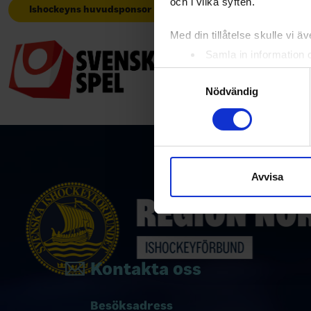
och i vilka syften.
Ishockeyns huvudsponsor
Huvudpartners
Med din tillåtelse skulle vi äve
Samla in information 
Identifiera din enhet 
Samtyckesval
Ta reda på mer om hur dina pe
Nödvändig
eller dra tillbaka ditt samtyc
Vi använder enhetsidentifierar
sociala medier och analysera 
till de sociala medier och a
Avvisa
med annan information som du 
Kontakta oss
Besöksadress