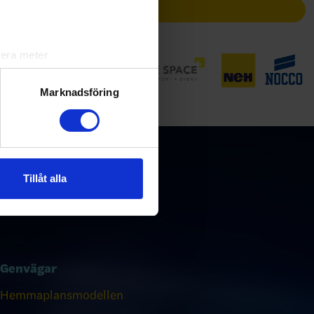
Partners
lera meter
ryck)
ljsektionen
. Du kan ändra
Marknadsföring
andahålla funktioner för
n information från din enhet
 tur kombinera informationen
Tillåt alla
deras tjänster.
Genvägar
Hemmaplansmodellen