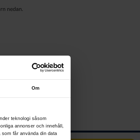
ern nedan.
Om
änder teknologi såsom
rsonliga annonser och innehåll,
a som får använda din data