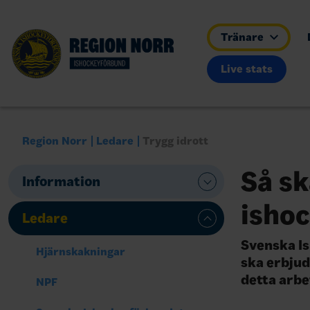
Tränare
Live stats
Region Norr
Ledare
Trygg idrott
Så sk
Information
isho
Ledare
Svenska Is
Hjärnskakningar
ska erbjud
detta arb
NPF