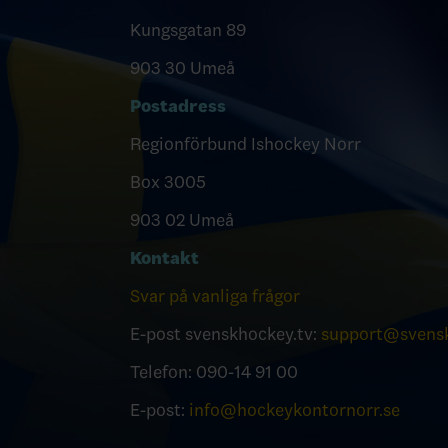
Kungsgatan 89
903 30 Umeå
Postadress
Regionförbund Ishockey Norr
Box 3005
903 02 Umeå
Kontakt
Svar på vanliga frågor
E-post svenskhockey.tv:
support@svensk
Telefon: 090-14 91 00
E-post:
info@hockeykontornorr.se