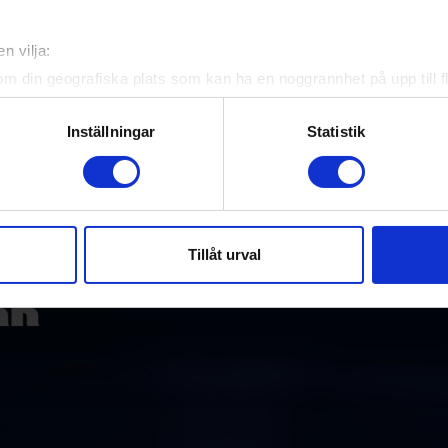
Officiella partners
n vilja:
om din geografiska plats som kan ha en noggrannhet på upp till f
genom att aktivt skanna den för specifika kännetecken (fingeravt
rsonliga uppgifter behandlas och ställ in dina preferenser i
deta
Inställningar
Statistik
ke när som helst från cookie-förklaringen.
e för att anpassa innehållet och annonserna till användarna, tillh
vår trafik. Vi vidarebefordrar även sådana identifierare och anna
nnons- och analysföretag som vi samarbetar med. Dessa kan i sin
Tillåt urval
har tillhandahållit eller som de har samlat in när du har använt 