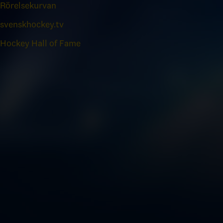
Rörelsekurvan
svenskhockey.tv
Hockey Hall of Fame