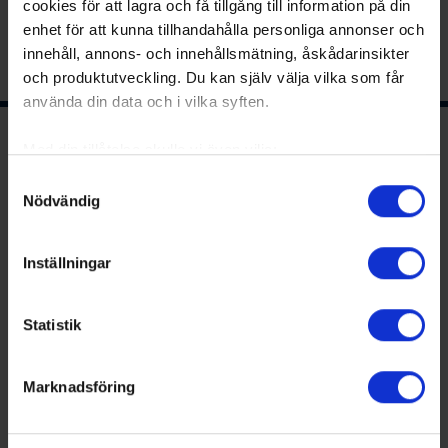
cookies för att lagra och få tillgång till information på din
enhet för att kunna tillhandahålla personliga annonser och
innehåll, annons- och innehållsmätning, åskådarinsikter
och produktutveckling. Du kan själv välja vilka som får
använda din data och i vilka syften.
Ishockeyns huvudsponsor
Med din tillåtelse skulle vi även vilja:
Samla in information om din geografiska plats
Samtyckesval
Nödvändig
som kan ha en noggrannhet på upp till flera meter
Identifiera din enhet genom att aktivt skanna den
för specifika kännetecken (fingeravtryck)
Inställningar
Ta reda på mer om hur dina personliga uppgifter
behandlas och ställ in dina preferenser i
detaljsektionen
.
Statistik
Du kan ändra eller dra tillbaka ditt samtycke när som
Huvudpartners
helst från cookie-förklaringen.
Marknadsföring
Vi använder enhetsidentifierare för att anpassa innehållet
och annonserna till användarna, tillhandahålla funktioner
för sociala medier och analysera vår trafik. Vi