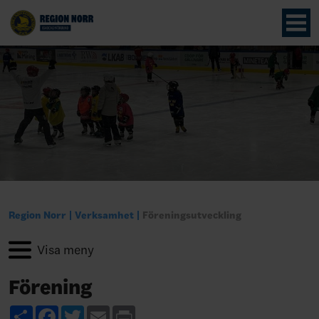
Region Norr
Verksamhet
Föreningsutveckling
Förening
Share
Facebook
Twitter
Email
Print