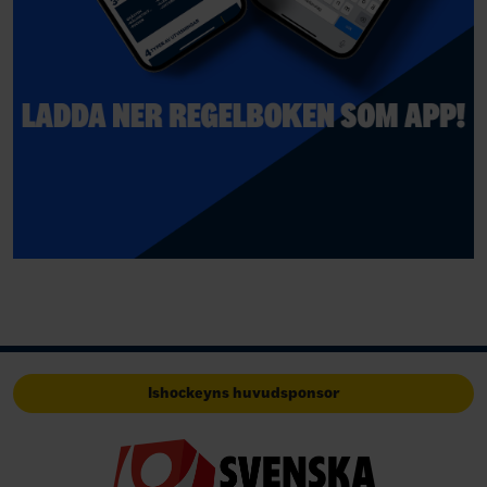
Ishockeyns huvudsponsor