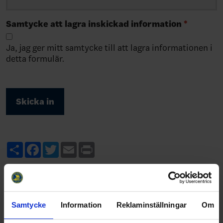
Samtycke att lagra inskickad information
*
Ja, jag ger mitt samtycke till att lagra informationen i
detta formulär.
Share
Facebook
Twitter
Email
Print
Samtycke
Information
Reklaminställningar
Om