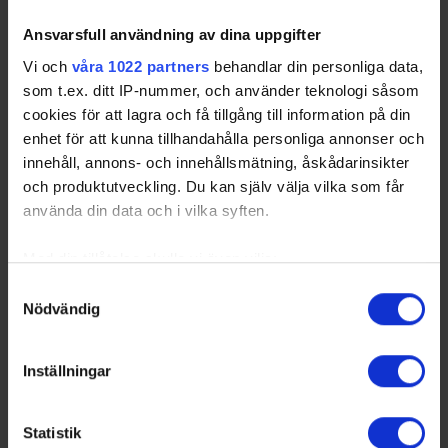
Ansvarsfull användning av dina uppgifter
Vi och
våra 1022 partners
behandlar din personliga data,
som t.ex. ditt IP-nummer, och använder teknologi såsom
cookies för att lagra och få tillgång till information på din
enhet för att kunna tillhandahålla personliga annonser och
innehåll, annons- och innehållsmätning, åskådarinsikter
och produktutveckling. Du kan själv välja vilka som får
använda din data och i vilka syften.
Med din tillåtelse skulle vi även vilja:
Samla in information om din geografiska plats
Samtyckesval
Nödvändig
som kan ha en noggrannhet på upp till flera meter
Identifiera din enhet genom att aktivt skanna den
för specifika kännetecken (fingeravtryck)
Inställningar
Ta reda på mer om hur dina personliga uppgifter
behandlas och ställ in dina preferenser i
detaljsektionen
.
Statistik
Du kan ändra eller dra tillbaka ditt samtycke när som