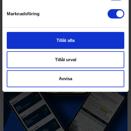
helst från cookie-förklaringen.
Marknadsföring
Vi använder enhetsidentifierare för att anpassa innehållet
och annonserna till användarna, tillhandahålla funktioner
för sociala medier och analysera vår trafik. Vi
vidarebefordrar även sådana identifierare och annan
Tillåt alla
information från din enhet till de sociala medier och
annons- och analysföretag som vi samarbetar med.
Dessa kan i sin tur kombinera informationen med annan
Tillåt urval
information som du har tillhandahållit eller som de har
samlat in när du har använt deras tjänster.
Avvisa