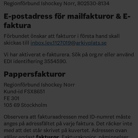
Regionförbund Ishockey Norr, 802530-8134
E-postadress för mailfakturor & E-
faktura
Förbundet önskar att fakturor i första hand skall
skickas till
inbox.lev.1127019@arkivplats.se
Vi har aktiverat e-fakturera. Sök på org.nr eller använd
EDI identifiering 3554590.
Pappersfakturor
Regionförbund Ishockey Norr
Kund-id FSX8651
FE 301
105 69 Stockholm
Observera att fakturaadressen med ID-numret måste
anges på adressfältet på varje faktura. Det räcker inte
med att det står skrivet på kuvertet. Adressen ovan
gäller endast
fakturor
. Fakturakopior, påminnelser,