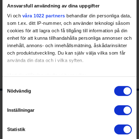
30 – Tävling 40 –
Ansvarsfull användning av dina uppgifter
Bredd 50 – Domare
Vi och
våra 1022 partners
behandlar din personliga data,
60 – Disciplin 70 –
som t.ex. ditt IP-nummer, och använder teknologi såsom
Anläggning 80 – Föreningsutveckling
cookies för att lagra och få tillgång till information på din
Märkning (obligatoriskt)
enhet för att kunna tillhandahålla personliga annonser och
innehåll, annons- och innehållsmätning, åskådarinsikter
KS + Aktivitet + namn.
och produktutveckling. Du kan själv välja vilka som får
använda din data och i vilka syften.
Share
Facebook
Twitter
Email
Print
Med din tillåtelse skulle vi även vilja:
Samla in information om din geografiska plats
Samtyckesval
Nödvändig
som kan ha en noggrannhet på upp till flera meter
Identifiera din enhet genom att aktivt skanna den
Ishockeyns huvudsponsor
för specifika kännetecken (fingeravtryck)
Inställningar
Ta reda på mer om hur dina personliga uppgifter
behandlas och ställ in dina preferenser i
detaljsektionen
.
Statistik
Du kan ändra eller dra tillbaka ditt samtycke när som
helst från cookie-förklaringen.