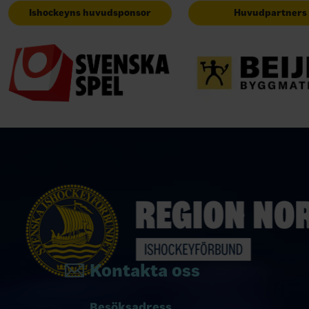
Ishockeyns huvudsponsor
Huvudpartners
Kontakta oss
Besöksadress