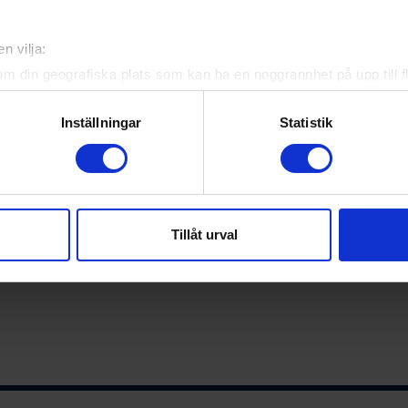
n vilja:
om din geografiska plats som kan ha en noggrannhet på upp till f
genom att aktivt skanna den för specifika kännetecken (fingeravt
rsonliga uppgifter behandlas och ställ in dina preferenser i
deta
Inställningar
Statistik
ke när som helst från cookie-förklaringen.
e för att anpassa innehållet och annonserna till användarna, tillh
vår trafik. Vi vidarebefordrar även sådana identifierare och anna
nnons- och analysföretag som vi samarbetar med. Dessa kan i sin
Tillåt urval
har tillhandahållit eller som de har samlat in när du har använt 