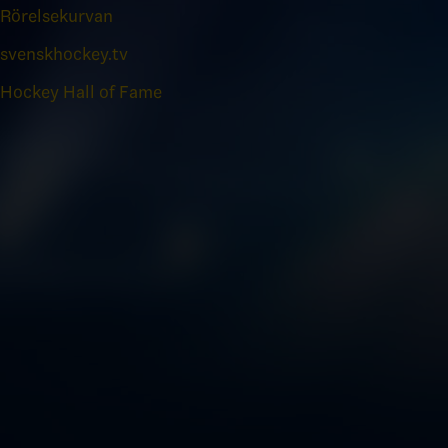
Rörelsekurvan
svenskhockey.tv
Hockey Hall of Fame