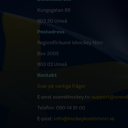
Kungsgatan 89
903 30 Umeå
Postadress
Regionförbund Ishockey Norr
Box 3005
903 02 Umeå
Kontakt
Svar på vanliga frågor
E-post svenskhockey.tv:
support@svensk
Telefon: 090-14 91 00
E-post:
info@hockeykontornorr.se