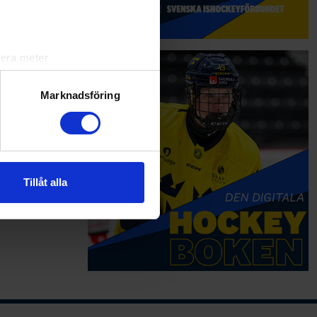
lera meter
ryck)
ljsektionen
. Du kan ändra
Marknadsföring
andahålla funktioner för
n information från din enhet
 tur kombinera informationen
Tillåt alla
deras tjänster.