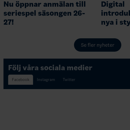
Nu öppnar anmälan till
Digital
seriespel säsongen 26-
introduk
27!
nya i st
Se fler nyheter
Följ våra sociala medier
Facebook
Instagram
Twitter