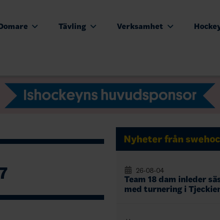
Domare
Tävling
Verksamhet
Hocke
Nyheter från swehoc
7
26-08-04
Team 18 dam inleder sä
med turnering i Tjeckie