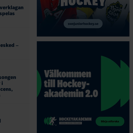
överklagan
 spelas
esked –
äsongen
 i
icens,
s
l