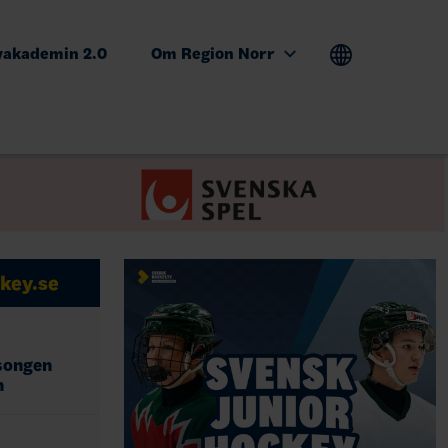
yakademin 2.0
Om Region Norr
key.se
songen
n