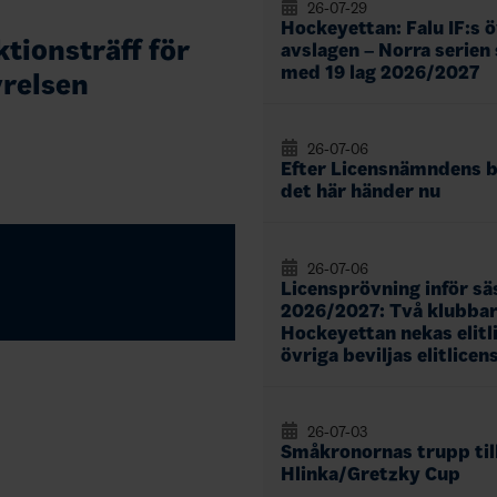
26-07-29
Hockeyettan: Falu IF:s 
tionsträff för
avslagen – Norra serien
med 19 lag 2026/2027
yrelsen
26-07-06
Efter Licensnämndens b
det här händer nu
26-07-06
Licensprövning inför s
2026/2027: Två klubbar
Hockeyettan nekas elitl
övriga beviljas elitlicen
26-07-03
Småkronornas trupp til
Hlinka/Gretzky Cup