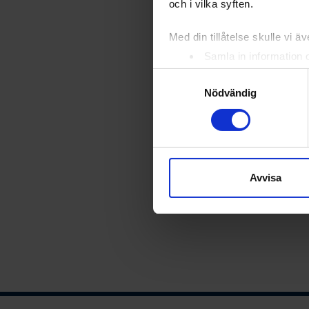
och i vilka syften.
Med din tillåtelse skulle vi äve
Samla in information 
Identifiera din enhet 
Samtyckesval
Ta reda på mer om hur dina pe
Nödvändig
eller dra tillbaka ditt samtyc
Vi använder enhetsidentifierar
sociala medier och analysera 
till de sociala medier och a
Avvisa
med annan information som du 