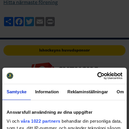
Hitta närmaste förening
Share
Facebook
Twitter
Email
Print
Ishockeyns huvudsponsor
Samtycke
Information
Reklaminställningar
Om
Huvudpartners
Ansvarsfull användning av dina uppgifter
Vi och
våra 1022 partners
behandlar din personliga data,
som t.ex. ditt IP-nummer, och använder teknologi såsom