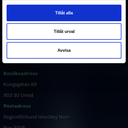
för sociala medier och analysera vår trafik. Vi
vidarebefordrar även sådana identifierare och annan
Tillåt alla
information från din enhet till de sociala medier och
annons- och analysföretag som vi samarbetar med.
Dessa kan i sin tur kombinera informationen med annan
Tillåt urval
information som du har tillhandahållit eller som de har
samlat in när du har använt deras tjänster.
Avvisa
Kontakta oss
Besöksadress
Kungsgatan 89
903 30 Umeå
Postadress
Regionförbund Ishockey Norr
Box 3005