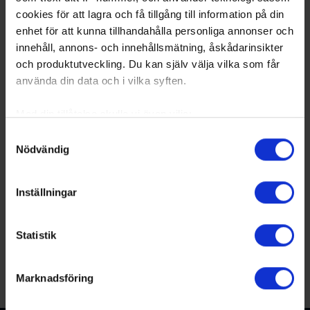
cookies för att lagra och få tillgång till information på din
enhet för att kunna tillhandahålla personliga annonser och
innehåll, annons- och innehållsmätning, åskådarinsikter
och produktutveckling. Du kan själv välja vilka som får
Officiella partners
använda din data och i vilka syften.
Med din tillåtelse skulle vi även vilja:
Samla in information om din geografiska plats
Samtyckesval
Nödvändig
som kan ha en noggrannhet på upp till flera meter
Identifiera din enhet genom att aktivt skanna den
för specifika kännetecken (fingeravtryck)
Inställningar
Partners
Ta reda på mer om hur dina personliga uppgifter
behandlas och ställ in dina preferenser i
detaljsektionen
.
Statistik
Du kan ändra eller dra tillbaka ditt samtycke när som
helst från cookie-förklaringen.
Marknadsföring
Vi använder enhetsidentifierare för att anpassa innehållet
och annonserna till användarna, tillhandahålla funktioner