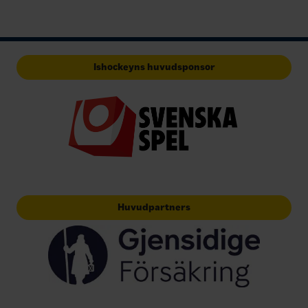
Ishockeyns huvudsponsor
Huvudpartners