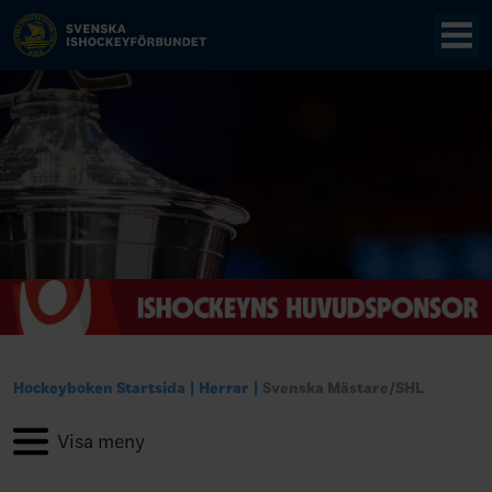
Hockeyboken Startsida
Herrar
Svenska Mästare/SHL