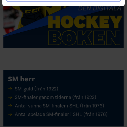
SM herr
SM-guld (från 1922)
SM-finaler genom tiderna (från 1922)
Antal vunna SM-finaler i SHL (från 1976)
Antal spelade SM-finaler i SHL (från 1976)