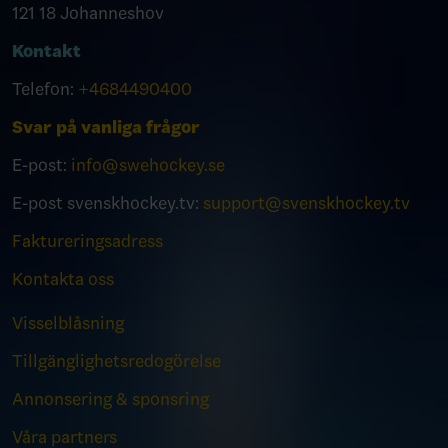
121 18 Johanneshov
Kontakt
Telefon:
+4684490400
Svar på vanliga frågor
E-post:
info@swehockey.se
E-post svenskhockey.tv:
support@svenskhockey.tv
Faktureringsadress
Kontakta oss
Visselblåsning
Tillgänglighetsredogörelse
Annonsering & sponsring
Våra partners