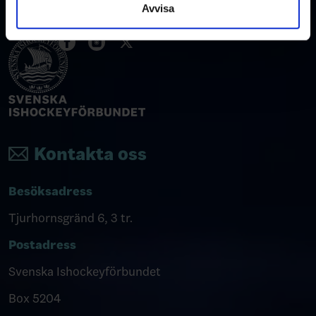
Avvisa
Kontakta oss
Besöksadress
Tjurhornsgränd 6, 3 tr.
Postadress
Svenska Ishockeyförbundet
Box 5204