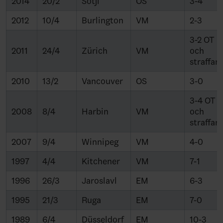
2014
20/2
Sotji
OS
3-4
2012
10/4
Burlington
VM
2-3
3-2 OT
2011
24/4
Zürich
VM
och
straffar
2010
13/2
Vancouver
OS
3-0
3-4 OT
2008
8/4
Harbin
VM
och
straffar
2007
9/4
Winnipeg
VM
4-0
1997
4/4
Kitchener
VM
7-1
1996
26/3
Jaroslavl
EM
6-3
1995
21/3
Ruga
EM
7-0
1989
6/4
Düsseldorf
EM
10-3