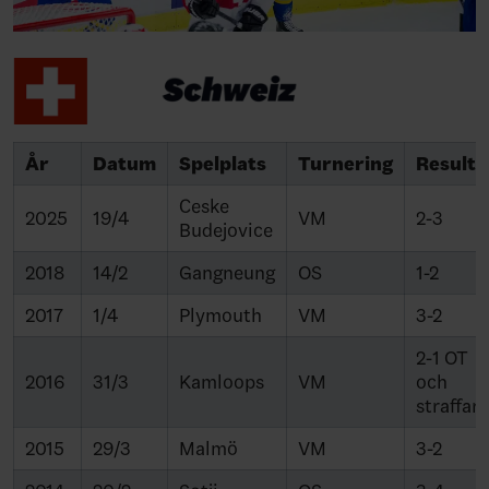
År
Datum
Spelplats
Turnering
Resulta
Ceske
2025
19/4
VM
2-3
Budejovice
2018
14/2
Gangneung
OS
1-2
2017
1/4
Plymouth
VM
3-2
2-1 OT
2016
31/3
Kamloops
VM
och
straffar
2015
29/3
Malmö
VM
3-2