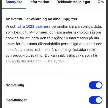
Samtycke
Information
Reklaminställningar
Om
Ansvarsfull användning av dina uppgifter
Vi och
våra 1022 partners
behandlar din personliga data,
som t.ex. ditt IP-nummer, och använder teknologi såsom
cookies för att lagra och få tillgång till information på din
enhet för att kunna tillhandahålla personliga annonser och
innehåll, annons- och innehållsmätning, åskådarinsikter
och produktutveckling. Du kan själv välja vilka som får
använda din data och i vilka syften.
Med din tillåtelse skulle vi även vilja:
Samla in information om din geografiska plats
Samtyckesval
Nödvändig
som kan ha en noggrannhet på upp till flera meter
Identifiera din enhet genom att aktivt skanna den
för specifika kännetecken (fingeravtryck)
Inställningar
Ta reda på mer om hur dina personliga uppgifter