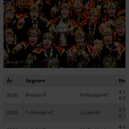
Brynäs IF 2026.
År
Segrare
Res
4-1, 
2026
Brynäs IF
Frölunda HC
6-2
2-3 O
2025
Frölunda HC
Luleå HF
2, 3-
4-1, 