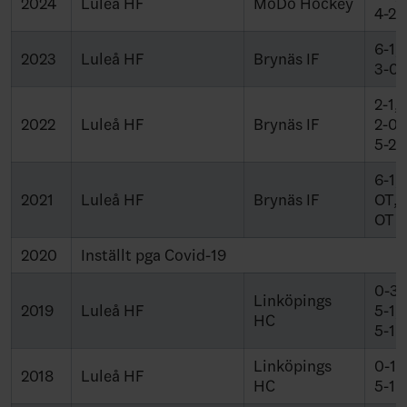
2024
Luleå HF
MoDo Hockey
4-2
6-1, 
2023
Luleå HF
Brynäs IF
3-0
2-1, 
2022
Luleå HF
Brynäs IF
2-0, 
5-2
6-1,
2021
Luleå HF
Brynäs IF
OT, 
OT
2020
Inställt pga Covid-19
0-3, 
Linköpings
2019
Luleå HF
5-1, 
HC
5-1
Linköpings
0-1, 
2018
Luleå HF
HC
5-1