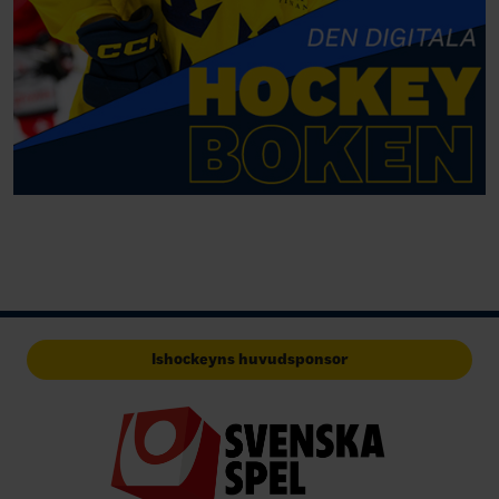
Ishockeyns huvudsponsor