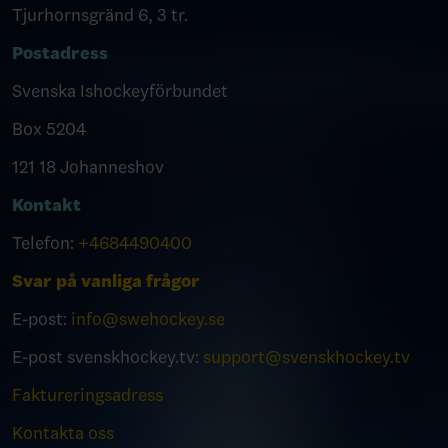
Tjurhornsgränd 6, 3 tr.
Postadress
Svenska Ishockeyförbundet
Box 5204
121 18 Johanneshov
Kontakt
Telefon:
+4684490400
Svar på vanliga frågor
E-post:
info@swehockey.se
E-post svenskhockey.tv:
support@svenskhockey.tv
Faktureringsadress
Kontakta oss