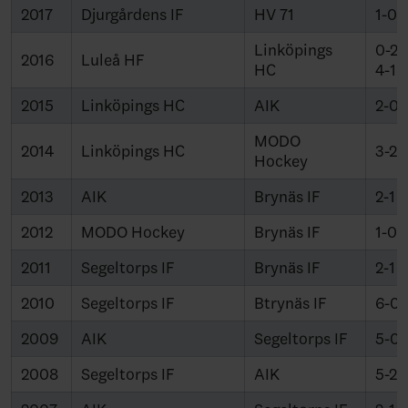
2017
Djurgårdens IF
HV 71
1-0,
Linköpings
0-2,
2016
Luleå HF
HC
4-1
2015
Linköpings HC
AIK
2-0,
MODO
2014
Linköpings HC
3-2
Hockey
2013
AIK
Brynäs IF
2-1
2012
MODO Hockey
Brynäs IF
1-0
2011
Segeltorps IF
Brynäs IF
2-1
2010
Segeltorps IF
Btrynäs IF
6-0
2009
AIK
Segeltorps IF
5-0
2008
Segeltorps IF
AIK
5-2