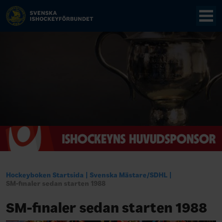
Hockeyboken Startsida
Svenska Mästare/SDHL
SM-finaler sedan starten 1988
SM-finaler sedan starten 1988