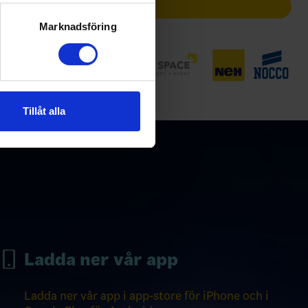
Partners
ryck)
ljsektionen
. Du kan ändra
Marknadsföring
andahålla funktioner för
n information från din enhet
 tur kombinera informationen
Tillåt alla
deras tjänster.
Ladda ner vår app
Ladda ner vår app i app-store för iPhone och i