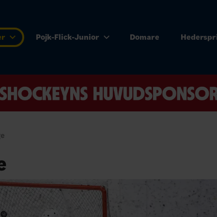
er
Pojk-Flick-Junior
Domare
Hederspr
ge
e