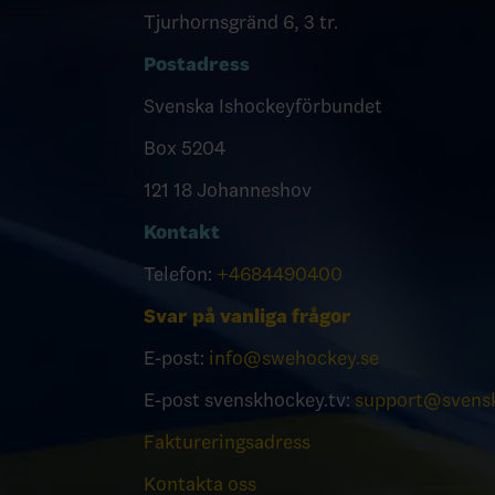
Tjurhornsgränd 6, 3 tr.
Postadress
Svenska Ishockeyförbundet
Box 5204
121 18 Johanneshov
Kontakt
Telefon:
+4684490400
Svar på vanliga frågor
E-post:
info@swehockey.se
E-post svenskhockey.tv:
support@svensk
Faktureringsadress
Kontakta oss