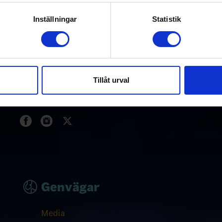
rs
Officiella partners
genom att aktivt skanna den för specifika kännetecken (fingeravt
rsonliga uppgifter behandlas och ställ in dina preferenser i
deta
Inställningar
Statistik
ke när som helst från cookie-förklaringen.
e för att anpassa innehållet och annonserna till användarna, tillh
vår trafik. Vi vidarebefordrar även sådana identifierare och anna
nnons- och analysföretag som vi samarbetar med. Dessa kan i sin
Tillåt urval
har tillhandahållit eller som de har samlat in när du har använt 
Genvägar
Media