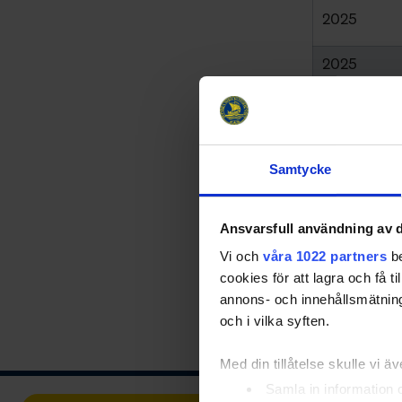
2025
2025
1997
1996
1995
Samtycke
1994
Ansvarsfull användning av d
1994
Vi och
våra 1022 partners
be
1989
cookies för att lagra och få t
annons- och innehållsmätning
och i vilka syften.
Med din tillåtelse skulle vi äve
Samla in information 