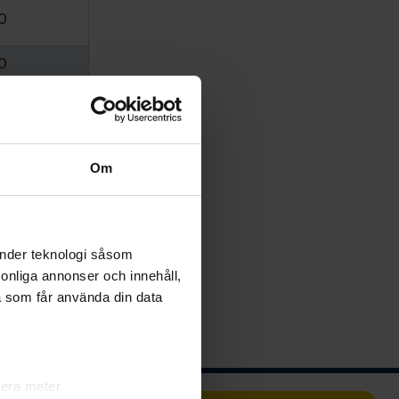
0
0
2
3
0
Om
3
1
änder teknologi såsom
0
rsonliga annonser och innehåll,
a som får använda din data
lera meter