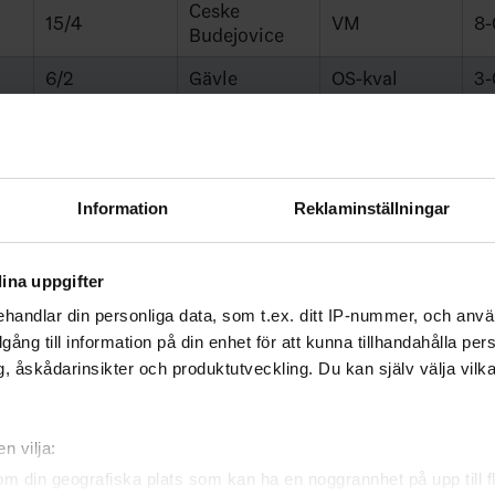
Ceske
15/4
VM
8-
Budejovice
6/2
Gävle
OS-kval
3-
1/4
Kitchener
VM
2-
23/3
Joroslavl
EM
6-
20/3
Riga
EM
5-
Information
Reklaminställningar
17/4
Lake Placid
VM
6-
ina uppgifter
11/4
Lake Placid
VM
3-
handlar din personliga data, som t.ex. ditt IP-nummer, och anv
5/4
Düsseldorf
EM
2-
illgång till information på din enhet för att kunna tillhandahålla pe
, åskådarinsikter och produktutveckling. Du kan själv välja vilk
n vilja:
om din geografiska plats som kan ha en noggrannhet på upp till f