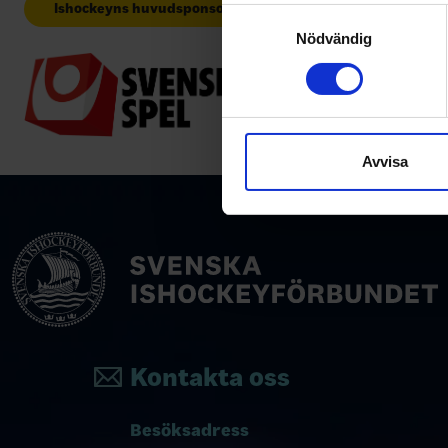
Ishockeyns huvudsponsor
Huvudpartne
Identifiera din enhet 
Samtyckesval
Ta reda på mer om hur dina pe
Nödvändig
eller dra tillbaka ditt samtyc
Vi använder enhetsidentifierar
sociala medier och analysera 
till de sociala medier och a
Avvisa
med annan information som du 
Kontakta oss
Besöksadress