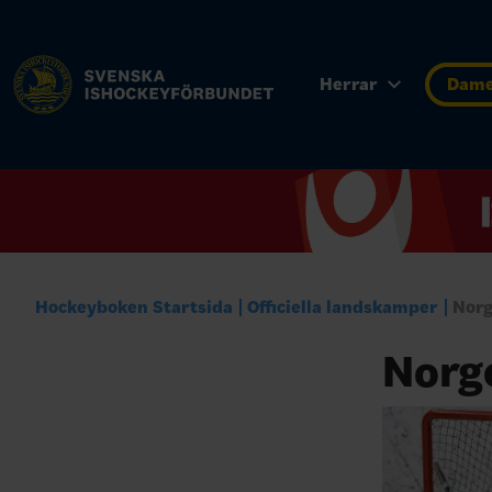
Herrar
Dam
Hockeyboken Startsida
Officiella landskamper
Nor
Norg