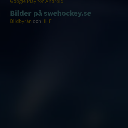
Google Play för Android
Bilder på swehockey.se
Bildbyrån
och
IIHF