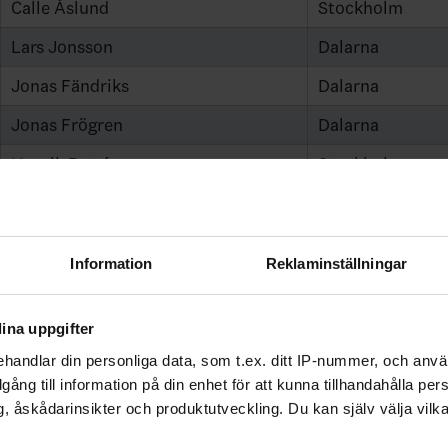
Calle Åslund
Stockholm
Lars Jonsson
Dalarna
Jonas Fändriks
Dalarna
Jonas Frögren
Dalarna
Henrik Petré
Stockholm
Pierre Hedin
Ångermanland
Henrik Rehnberg
Värmland
Information
Reklaminställningar
Stefan Björk
Stockholm
Anders Eriksson
Hälsingland
ina uppgifter
Mattias Hedlund
Västerbotten
handlar din personliga data, som t.ex. ditt IP-nummer, och anv
illgång till information på din enhet för att kunna tillhandahålla pe
Fredrik Bergquist
Ångermanland
, åskådarinsikter och produktutveckling. Du kan själv välja vilk
Jakob Karlsson
Småland