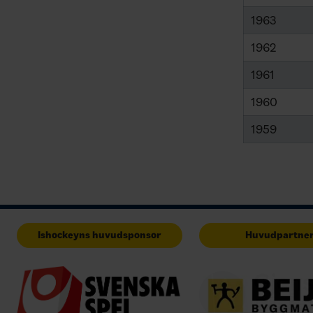
1963
1962
1961
1960
1959
Ishockeyns huvudsponsor
Huvudpartne