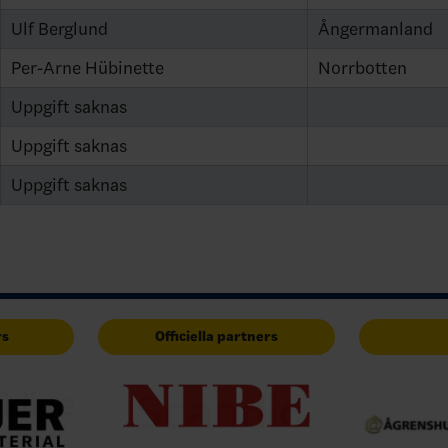
Ulf Berglund
Ångermanland
Per-Arne Hübinette
Norrbotten
Uppgift saknas
Uppgift saknas
Uppgift saknas
rs
Officiella partners