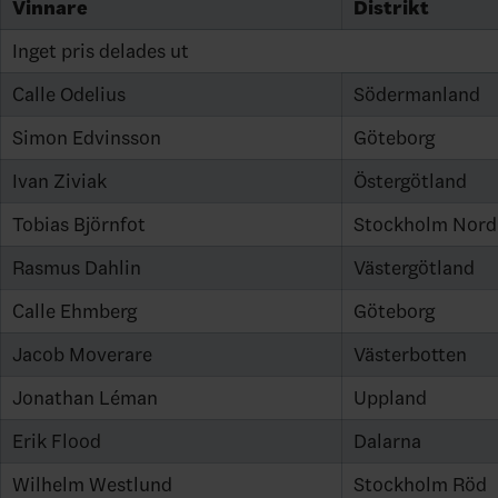
Vinnare
Distrikt
Inget pris delades ut
Calle Odelius
Södermanland
Simon Edvinsson
Göteborg
Ivan Ziviak
Östergötland
Tobias Björnfot
Stockholm Nord
Rasmus Dahlin
Västergötland
Calle Ehmberg
Göteborg
Jacob Moverare
Västerbotten
Jonathan Léman
Uppland
Erik Flood
Dalarna
Wilhelm Westlund
Stockholm Röd