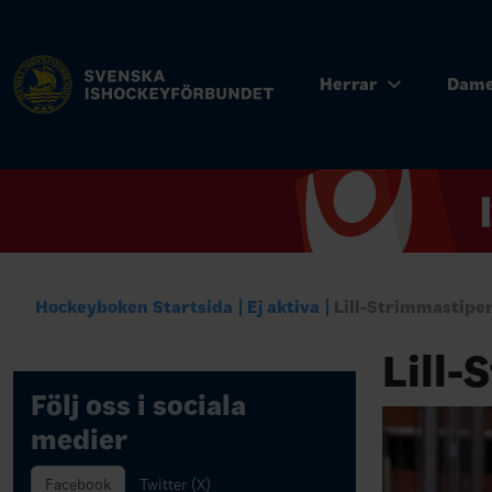
Herrar
Dam
Hockeyboken Startsida
Ej aktiva
Lill-Strimmastipe
Lill-
Följ oss i sociala
medier
Facebook
Twitter (X)