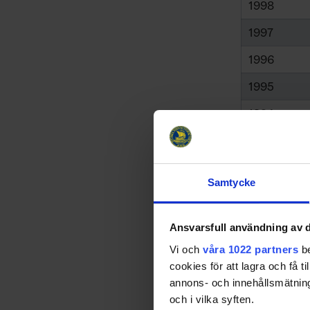
1998
1997
1996
1995
1994
1993
1992
Samtycke
1991
1990
Ansvarsfull användning av d
1989
Vi och
våra 1022 partners
be
cookies för att lagra och få t
1988
annons- och innehållsmätning
och i vilka syften.
1987