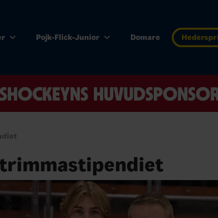
er
Pojk-Flick-Junior
Domare
Hederspr
ndiet
Strimmastipendiet