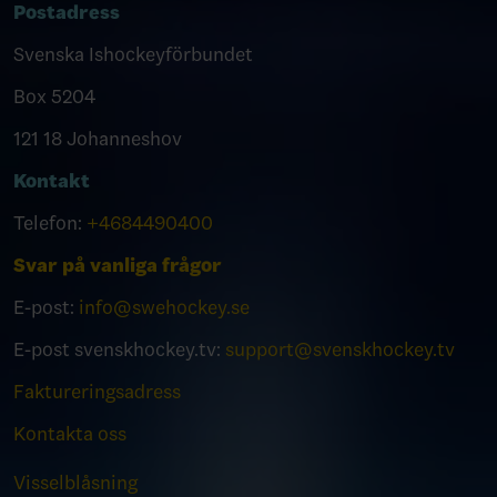
Postadress
Svenska Ishockeyförbundet
Box 5204
121 18 Johanneshov
Kontakt
Telefon:
+4684490400
Svar på vanliga frågor
E-post:
info@swehockey.se
E-post svenskhockey.tv:
support@svenskhockey.tv
Faktureringsadress
Kontakta oss
Visselblåsning