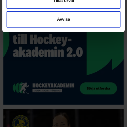
Dessa kan i sin tur kombinera informationen med annan
Tillåt urval
information som du har tillhandahållit eller som de har
samlat in när du har använt deras tjänster.
Avvisa