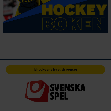
Ishockeyns huvudsponsor