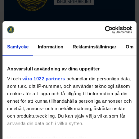
Digital introduktionsträff för nya i styrelsen
Samtycke
Information
Reklaminställningar
Om
26-06-22
Vi går igenom vad som är bra att veta när du sitter i
styrelsen i en ishockeyförening. Ansvarsområden som är
viktiga och vad de innebär samt vilket stöd ni som styrelse
Ansvarsfull användning av dina uppgifter
och förening kan få…
Vi och
våra 1022 partners
behandlar din personliga data,
som t.ex. ditt IP-nummer, och använder teknologi såsom
cookies för att lagra och få tillgång till information på din
enhet för att kunna tillhandahålla personliga annonser och
innehåll, annons- och innehållsmätning, åskådarinsikter
och produktutveckling. Du kan själv välja vilka som får
använda din data och i vilka syften.
Med din tillåtelse skulle vi även vilja: