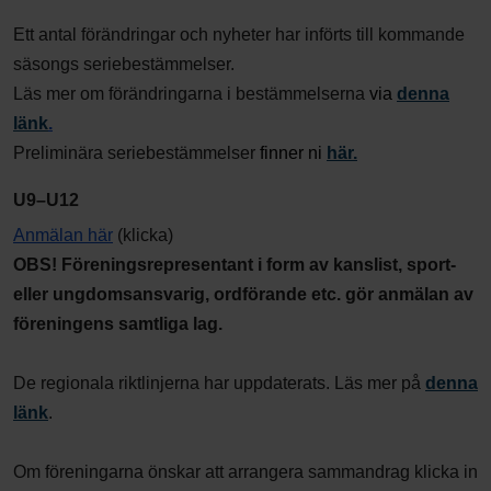
Ett antal förändringar och nyheter har införts till kommande
säsongs seriebestämmelser.
Läs mer om förändringarna i bestämmelserna
via
d
enna
länk
.
Preliminära seriebestämmelser
finner ni
här.
U9–U12
Anmälan här
(klicka)
OBS! Föreningsrepresentant i form av kanslist, sport-
eller ungdomsansvarig, ordförande etc. gör anmälan av
föreningens samtliga lag.
De regionala riktlinjerna har uppdaterats. Läs mer på
denna
länk
.
Om föreningarna önskar att arrangera sammandrag klicka in