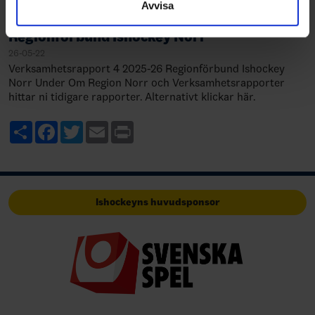
Avvisa
Verksamhetsrapport 4 - 2025/26
Regionförbund Ishockey Norr
26-05-22
Verksamhetsrapport 4 2025-26 Regionförbund Ishockey
Norr Under Om Region Norr och Verksamhetsrapporter
hittar ni tidigare rapporter. Alternativt klickar här.
Share
Facebook
Twitter
Email
Print
Ishockeyns huvudsponsor