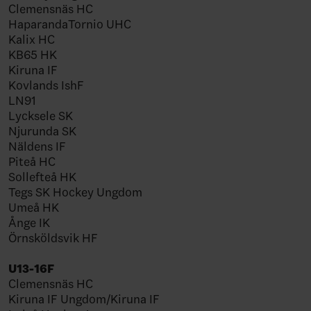
Clemensnäs HC
HaparandaTornio UHC
Kalix HC
KB65 HK
Kiruna IF
Kovlands IshF
LN91
Lycksele SK
Njurunda SK
Näldens IF
Piteå HC
Sollefteå HK
Tegs SK Hockey Ungdom
Umeå HK
Ånge IK
Örnsköldsvik HF
U13-16F
Clemensnäs HC
Kiruna IF Ungdom/Kiruna IF