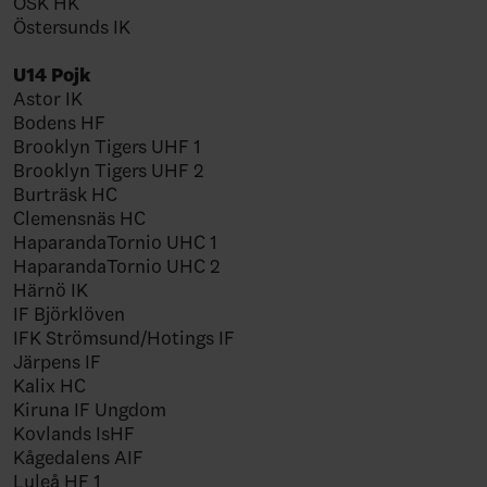
ÖSK HK
Östersunds IK
U14 Pojk
Astor IK
Bodens HF
Brooklyn Tigers UHF 1
Brooklyn Tigers UHF 2
Burträsk HC
Clemensnäs HC
HaparandaTornio UHC 1
HaparandaTornio UHC 2
Härnö IK
IF Björklöven
IFK Strömsund/Hotings IF
Järpens IF
Kalix HC
Kiruna IF Ungdom
Kovlands IsHF
Kågedalens AIF
Luleå HF 1