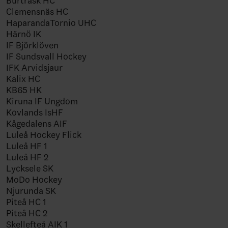
Burträsk HC
Clemensnäs HC
HaparandaTornio UHC
Härnö IK
IF Björklöven
IF Sundsvall Hockey
IFK Arvidsjaur
Kalix HC
KB65 HK
Kiruna IF Ungdom
Kovlands IsHF
Kågedalens AIF
Luleå Hockey Flick
Luleå HF 1
Luleå HF 2
Lycksele SK
MoDo Hockey
Njurunda SK
Piteå HC 1
Piteå HC 2
Skellefteå AIK 1