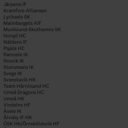
Järpens IF
Kramfors-Alliansen
Lycksele SK
Malmbergets AIF
Munksund-Skuthamns SK
Norsjö HC
Näldens IF
Pajala HC
Ramsele IK
Rosvik IK
Storumans IK
Svegs IK
Svenstavik HK
Team Härnösand HC
Umeå Dragons HC
Umeå HK
Vindelns HF
Åsele IK
Älvsby IF HK
ÖSK HK/Örnsköldsvik HF