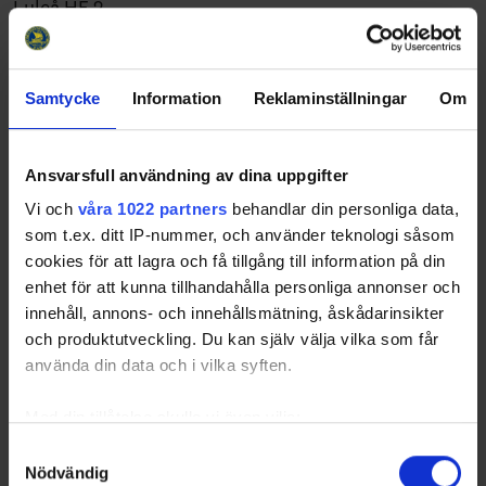
Luleå HF 2
MoDo Hockey
Piteå HC 1
Sunderby SK 1
Samtycke
Information
Reklaminställningar
Om
Sunderby SK 2
Älvsby IF
U12 Flick
Ansvarsfull användning av dina uppgifter
Anundsjö IF
Vi och
våra 1022 partners
behandlar din personliga data,
Bureå IF
som t.ex. ditt IP-nummer, och använder teknologi såsom
Clemensnäs HC
cookies för att lagra och få tillgång till information på din
Höga Kusten Hockey
enhet för att kunna tillhandahålla personliga annonser och
Kalix HC
innehåll, annons- och innehållsmätning, åskådarinsikter
KB65 HK
Kiruna IF Ungdom
och produktutveckling. Du kan själv välja vilka som får
Luleå Hockey 1
använda din data och i vilka syften.
Luleå Hockey 2
Malmbergets AIF
Med din tillåtelse skulle vi även vilja:
MoDo Hockey 1
Samla in information om din geografiska plats
Samtyckesval
MoDo Hockey 2
Nödvändig
som kan ha en noggrannhet på upp till flera meter
Munksunds SSK 1