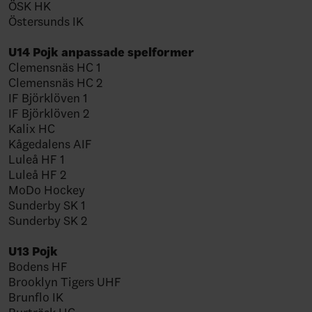
ÖSK HK
Östersunds IK
U14 Pojk anpassade spelformer
Clemensnäs HC 1
Clemensnäs HC 2
IF Björklöven 1
IF Björklöven 2
Kalix HC
Kågedalens AIF
Luleå HF 1
Luleå HF 2
MoDo Hockey
Sunderby SK 1
Sunderby SK 2
U13 Pojk
Bodens HF
Brooklyn Tigers UHF
Brunflo IK