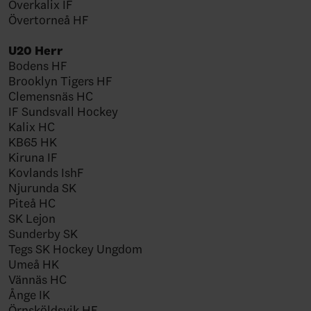
Överkalix IF
Övertorneå HF
U20 Herr
Bodens HF
Brooklyn Tigers HF
Clemensnäs HC
IF Sundsvall Hockey
Kalix HC
KB65 HK
Kiruna IF
Kovlands IshF
Njurunda SK
Piteå HC
SK Lejon
Sunderby SK
Tegs SK Hockey Ungdom
Umeå HK
Vännäs HC
Ånge IK
Örnsköldsvik HF