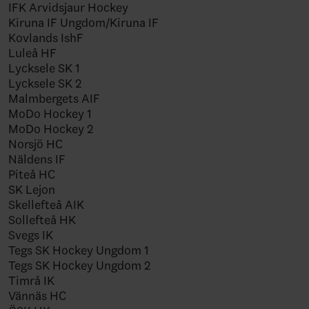
IFK Arvidsjaur Hockey
Kiruna IF Ungdom/Kiruna IF
Kovlands IshF
Luleå HF
Lycksele SK 1
Lycksele SK 2
Malmbergets AIF
MoDo Hockey 1
MoDo Hockey 2
Norsjö HC
Näldens IF
Piteå HC
SK Lejon
Skellefteå AIK
Sollefteå HK
Svegs IK
Tegs SK Hockey Ungdom 1
Tegs SK Hockey Ungdom 2
Timrå IK
Vännäs HC