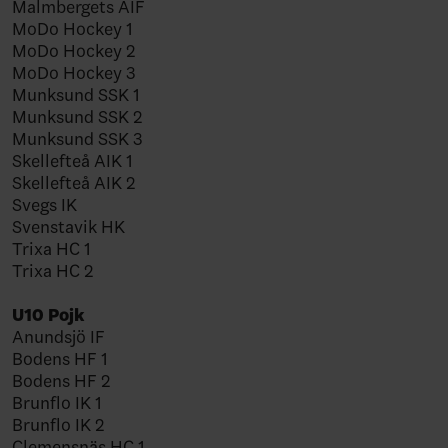
Malmbergets AIF
MoDo Hockey 1
MoDo Hockey 2
MoDo Hockey 3
Munksund SSK 1
Munksund SSK 2
Munksund SSK 3
Skellefteå AIK 1
Skellefteå AIK 2
Svegs IK
Svenstavik HK
Trixa HC 1
Trixa HC 2
U10 Pojk
Anundsjö IF
Bodens HF 1
Bodens HF 2
Brunflo IK 1
Brunflo IK 2
Clemensnäs HC 1