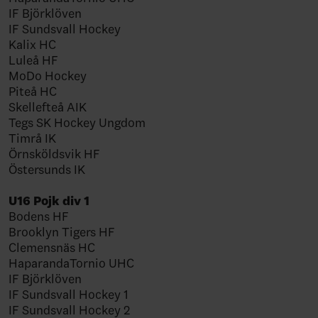
IF Björklöven
IF Sundsvall Hockey
Kalix HC
Luleå HF
MoDo Hockey
Piteå HC
Skellefteå AIK
Tegs SK Hockey Ungdom
Timrå IK
Örnsköldsvik HF
Östersunds IK
U16 Pojk div 1
Bodens HF
Brooklyn Tigers HF
Clemensnäs HC
HaparandaTornio UHC
IF Björklöven
IF Sundsvall Hockey 1
IF Sundsvall Hockey 2