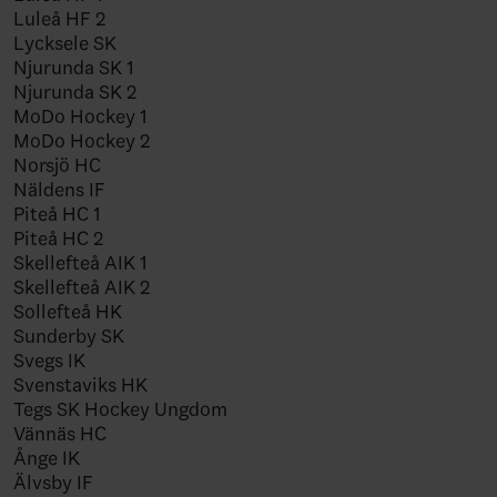
Luleå HF 2
Lycksele SK
Njurunda SK 1
Njurunda SK 2
MoDo Hockey 1
MoDo Hockey 2
Norsjö HC
Näldens IF
Piteå HC 1
Piteå HC 2
Skellefteå AIK 1
Skellefteå AIK 2
Sollefteå HK
Sunderby SK
Svegs IK
Svenstaviks HK
Tegs SK Hockey Ungdom
Vännäs HC
Ånge IK
Älvsby IF