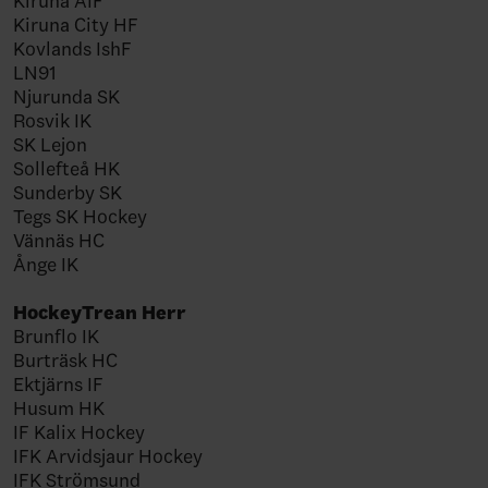
Kiruna AIF
Kiruna City HF
Kovlands IshF
LN91
Njurunda SK
Rosvik IK
SK Lejon
Sollefteå HK
Sunderby SK
Tegs SK Hockey
Vännäs HC
Ånge IK
HockeyTrean Herr
Brunflo IK
Burträsk HC
Ektjärns IF
Husum HK
IF Kalix Hockey
IFK Arvidsjaur Hockey
IFK Strömsund