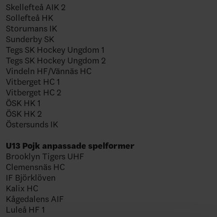
Skellefteå AIK 2
Sollefteå HK
Storumans IK
Sunderby SK
Tegs SK Hockey Ungdom 1
Tegs SK Hockey Ungdom 2
Vindeln HF/Vännäs HC
Vitberget HC 1
Vitberget HC 2
ÖSK HK 1
ÖSK HK 2
Östersunds IK
U13 Pojk anpassade spelformer
Brooklyn Tigers UHF
Clemensnäs HC
IF Björklöven
Kalix HC
Kågedalens AIF
Luleå HF 1