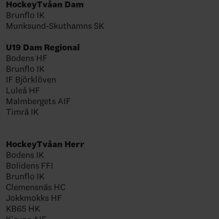
HockeyTvåan Dam
Brunflo IK
Munksund-Skuthamns SK
U19 Dam Regional
Bodens HF
Brunflo IK
IF Björklöven
Luleå HF
Malmbergets AIF
Timrå IK
HockeyTvåan Herr
Bodens IK
Bolidens FFI
Brunflo IK
Clemensnäs HC
Jokkmokks HF
KB65 HK