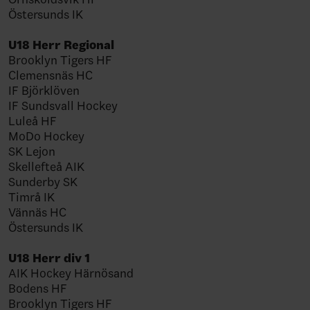
Östersunds IK
U18 Herr Regional
Brooklyn Tigers HF
Clemensnäs HC
IF Björklöven
IF Sundsvall Hockey
Luleå HF
MoDo Hockey
SK Lejon
Skellefteå AIK
Sunderby SK
Timrå IK
Vännäs HC
Östersunds IK
U18 Herr div 1
AIK Hockey Härnösand
Bodens HF
Brooklyn Tigers HF