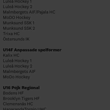
Luleå Hockey 1
Luleå Hockey 2
Malmbergets AIF/Pajala HC
MoDO Hockey
Munksund SSK 1
Munksund SSK 2
Trixa HC
Östersunds IK
U14F Anpassade spelformer
Kalix HC
Luleå Hockey 1
Luleå Hockey 2
Malmbergets AIF
MoDo Hockey
U16 Pojk Regional
Bodens HF
Brooklyn Tigers HF
Clemensnäs HC
HaparandaTornio UHC