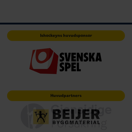
Ishockeyns huvudsponsor
Huvudpartners