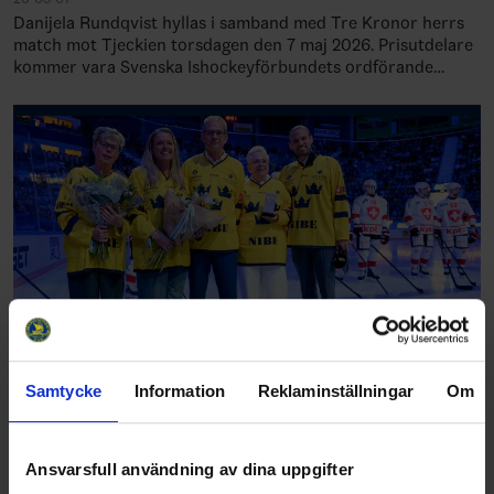
Danijela Rundqvist hyllas i samband med Tre Kronor herrs
match mot Tjeckien torsdagen den 7 maj 2026. Prisutdelare
kommer vara Svenska Ishockeyförbundets ordförande
Anders Larsson och Invalskommittén…
Samtycke
Information
Reklaminställningar
Om
Owe Jungåker är invald i svensk ishockeys
Hockey Hall of Fame
26-04-30
Ansvarsfull användning av dina uppgifter
Owe Jungåker hyllas i samband med Tre Kronor herrs