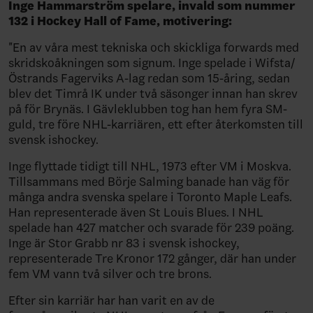
Inge Hammarström spelare, invald som nummer
132 i Hockey Hall of Fame, motivering:
"En av våra mest tekniska och skickliga forwards med
skridskoåkningen som signum. Inge spelade i Wifsta/
Östrands Fagerviks A-lag redan som 15-åring, sedan
blev det Timrå IK under två säsonger innan han skrev
på för Brynäs. I Gävleklubben tog han hem fyra SM-
guld, tre före NHL-karriären, ett efter återkomsten till
svensk ishockey.
Inge flyttade tidigt till NHL, 1973 efter VM i Moskva.
Tillsammans med Börje Salming banade han väg för
många andra svenska spelare i Toronto Maple Leafs.
Han representerade även St Louis Blues. I NHL
spelade han 427 matcher och svarade för 239 poäng.
Inge är Stor Grabb nr 83 i svensk ishockey,
representerade Tre Kronor 172 gånger, där han under
fem VM vann två silver och tre brons.
Efter sin karriär har han varit en av de