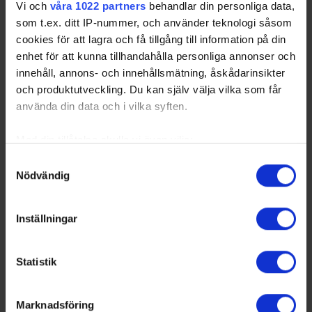
Vi och
våra 1022 partners
behandlar din personliga data,
match mot Schweiz torsdagen den 30 april 2026.
Prisutdelare kommer vara Invalskommittén Hockey Hall of
som t.ex. ditt IP-nummer, och använder teknologi såsom
Fames ordförande Peter Forsberg och sekreterar…
cookies för att lagra och få tillgång till information på din
enhet för att kunna tillhandahålla personliga annonser och
innehåll, annons- och innehållsmätning, åskådarinsikter
och produktutveckling. Du kan själv välja vilka som får
använda din data och i vilka syften.
Med din tillåtelse skulle vi även vilja:
Samla in information om din geografiska plats
Samtyckesval
Nödvändig
som kan ha en noggrannhet på upp till flera meter
Identifiera din enhet genom att aktivt skanna den
för specifika kännetecken (fingeravtryck)
Inställningar
Ta reda på mer om hur dina personliga uppgifter
Mikael Samuelsson är invald i svensk
behandlas och ställ in dina preferenser i
detaljsektionen
.
ishockeys Hockey Hall of Fame
Statistik
Du kan ändra eller dra tillbaka ditt samtycke när som
25-02-10
helst från cookie-förklaringen.
Mikael Samuelsson hyllas i samband med Tre Kronors match
mot Finland söndagen den 9 februari 2025. Prisutdelare
Marknadsföring