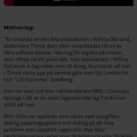
Motivering:
”En produkt av den fina plantskolan i Wifsta Östrand,
sedermera Timrå. Bert-Olov utvecklades till en av
våra tuffaste backar. Han tog för sig bra på rinken,
men oftast på ett juste sätt. Han debuterade i Wifsta
Östrands A-lag redan som 15-åring. Kuriosa är att han
i Timrå växte upp på samma gata som Eje Lindström
och ”Lill-Strimma” Svedberg.
Han var med och blev världsmästare 1962 i Colorado
Springs i ett av de mest legendariske lag Tre Kronor
ställt på isen.
Bert-Olov var spelaren som växte med uppgiften,
duktig passningsspelare och duktig på att lösa
problem som uppstod i egen zon. Han blev
landslagsspelare redan som 18-åring och som 25-åring