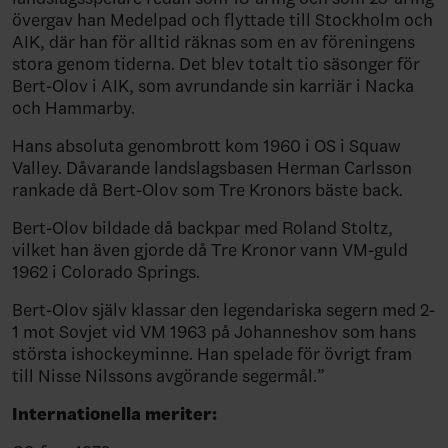
övergav han Medelpad och flyttade till Stockholm och
AIK, där han för alltid räknas som en av föreningens
stora genom tiderna. Det blev totalt tio säsonger för
Bert-Olov i AIK, som avrundande sin karriär i Nacka
och Hammarby.
Hans absoluta genombrott kom 1960 i OS i Squaw
Valley. Dåvarande landslagsbasen Herman Carlsson
rankade då Bert-Olov som Tre Kronors bäste back.
Bert-Olov bildade då backpar med Roland Stoltz,
vilket han även gjorde då Tre Kronor vann VM-guld
1962 i Colorado Springs.
Bert-Olov själv klassar den legendariska segern med 2-
1 mot Sovjet vid VM 1963 på Johanneshov som hans
största ishockeyminne. Han spelade för övrigt fram
till Nisse Nilssons avgörande segermål.”
Internationella meriter: