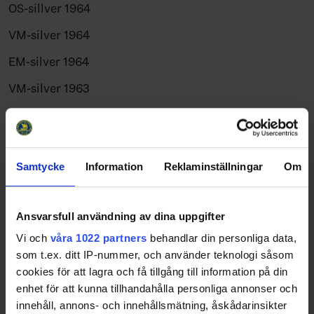
OS-sillver 1964
VM-silver 1964
EM-silver 1964
VM-silver 1963
EM-silver 1963
VM-guld 1962
EM-guld 1962
Samtycke
Information
Reklaminställningar
Om
VM-fyra 1961
Ansvarsfull användning av dina uppgifter
EM-brons 1961
Vi och
våra 1022 partners
behandlar din personliga data,
OS-femma 1960
som t.ex. ditt IP-nummer, och använder teknologi såsom
cookies för att lagra och få tillgång till information på din
VM-femma 1960
enhet för att kunna tillhandahålla personliga annonser och
EM-brons 1960
innehåll, annons- och innehållsmätning, åskådarinsikter