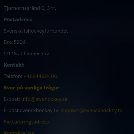
Tjurhornsgränd 6, 3 tr.
Postadress
Svenska Ishockeyförbundet
Box 5204
121 18 Johanneshov
Kontakt
Telefon:
+4684490400
Svar på vanliga frågor
E-post:
info@swehockey.se
E-post svenskhockey.tv:
support@svenskhockey.tv
Faktureringsadress
Kontakta oss