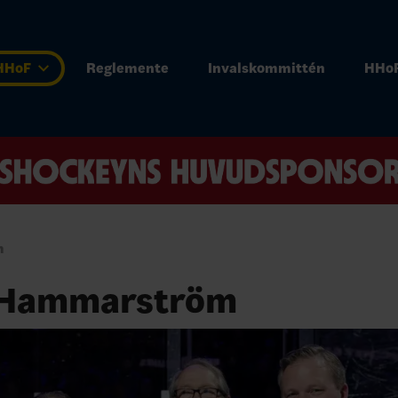
 HHoF
Reglemente
Invalskommittén
HHoF
m
 Hammarström