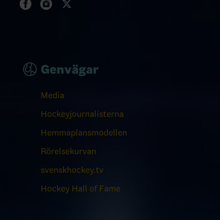
Genvägar
Media
Hockeyjournalisterna
Hemmaplansmodellen
Rörelsekurvan
svenskhockey.tv
Hockey Hall of Fame