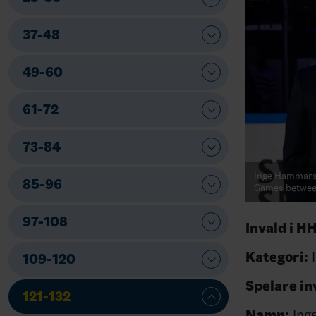
37-48
49-60
61-72
73-84
Inge Hammarst
85-96
Games between
97-108
Invald i H
Kategori:
I
109-120
Spelare i
121-132
Namn:
Ing