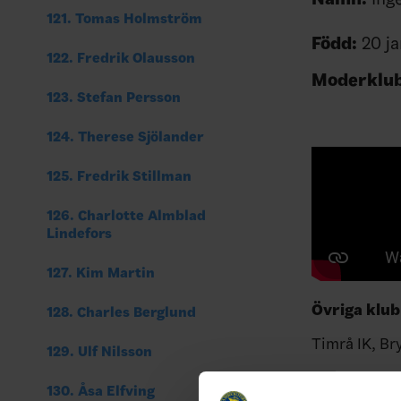
121. Tomas Holmström
Född:
20 ja
122. Fredrik Olausson
Moderklu
123. Stefan Persson
124. Therese Sjölander
125. Fredrik Stillman
126. Charlotte Almblad
Lindefors
127. Kim Martin
Övriga klub
128. Charles Berglund
Timrå IK, Br
129. Ulf Nilsson
Motivering:
130. Åsa Elfving