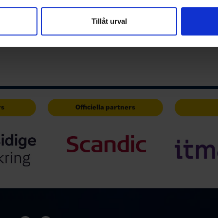
Tre Kronor, två VM-silver och tre VM-brons
vår trafik. Vi vidarebefordrar även sådana identifierare och anna
er:
nnons- och analysföretag som vi samarbetar med. Dessa kan i sin
Tillåt urval
har tillhandahållit eller som de har samlat in när du har använt 
i Tre Kronor
rs
Officiella partners