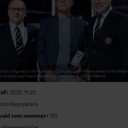
röm inducted to the Swedish Ice Hockey Hall of fame ahead of the Beije
 Sweden and Czech Republic on February 9, 2023 in Malmö.
HoF:
2022-11-22
shockeyspelare
nvald som nummer:
132
e Hammarström