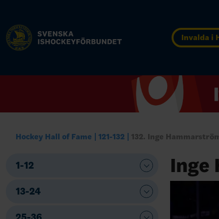
Invalda i
Hockey Hall of Fame
121-132
132. Inge Hammarströ
Inge
1-12
13-24
25-36