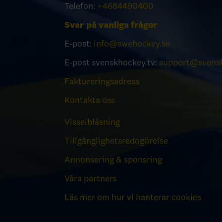
Telefon:
+4684490400
Svar på vanliga frågor
E-post:
info@swehockey.se
E-post svenskhockey.tv:
support@svensk
Faktureringsadress
Kontakta oss
Visselblåsning
Tillgänglighetsredogörelse
Annonsering & sponsring
Våra partners
Läs mer om hur vi hanterar cookies