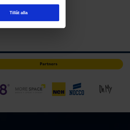
n information från din enhet
 tur kombinera informationen
Tillåt alla
deras tjänster.
Partners