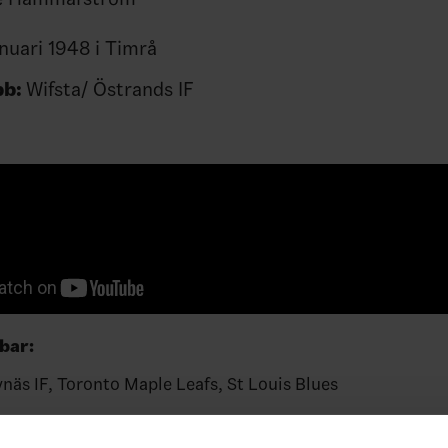
nuari 1948 i Timrå
bb:
Wifsta/ Östrands IF
bar:
ynäs IF, Toronto Maple Leafs, St Louis Blues