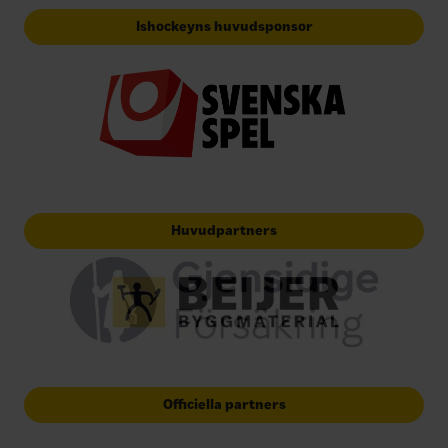
Ishockeyns huvudsponsor
Huvudpartners
Officiella partners