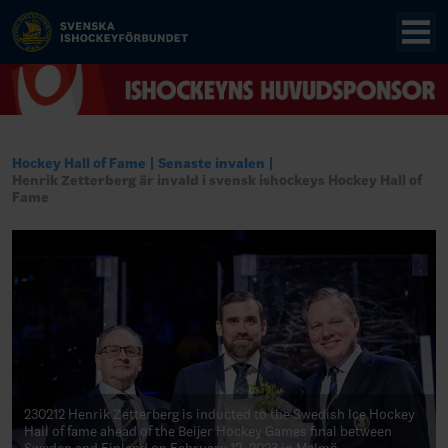
Hockey Hall of Fame
Senaste invalen
Henrik Zetterberg är invald i svensk ishockeys Hockey Hall of
Fame
230212 Henrik Zetterberg is inducted to the Swedish Ice Hockey
Hall of fame ahead of the Beijer Hockey Games final between