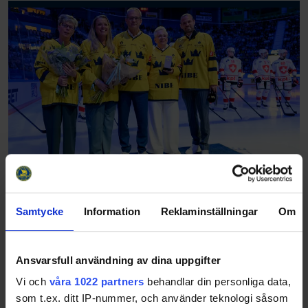
Owe Jungåker är invald i svensk ishockeys
Hockey Hall of Fame
Samtycke
Information
Reklaminställningar
Om
26-04-30
Owe Jungåker hyllas i samband med Tre Kronor herrs
match mot Schweiz torsdagen den 30 april 2026.
Ansvarsfull användning av dina uppgifter
Prisutdelare kommer vara Invalskommittén Hockey Hall of
Fames ordförande Peter Forsberg och sekreterar…
Vi och
våra 1022 partners
behandlar din personliga data,
som t.ex. ditt IP-nummer, och använder teknologi såsom