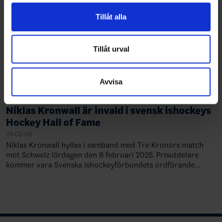
för sociala medier och analysera vår trafik. Vi
vidarebefordrar även sådana identifierare och annan
Tillåt alla
information från din enhet till de sociala medier och
annons- och analysföretag som vi samarbetar med.
Dessa kan i sin tur kombinera informationen med annan
Tillåt urval
information som du har tillhandahållit eller som de har
samlat in när du har använt deras tjänster.
Avvisa
Niklas Kronwall är invald i svensk ishockeys
Hockey Hall of Fame
25-02-08
Niklas Kronwall hyllas i samband med Tre Kronors match
mot Schweiz lördagen den 8 februari 2025. Prisutdelare
kommer vara Svenska Ishockeyförbundets ordförande
Anders Larsson och Invalskommittén…