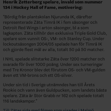
Henrik Zetterberg spelare, invald som nummer
134 i Hockey Hall of Fame, motivering:
"Bördig från plantskolan Njurunda IK, därefter
representerade Zäta Timrå IK i fem säsonger och
Detroit Red Wings i arton säsonger, bl a som
lagkapten. Zäta tillhör den exklusiva Triple Gold Club,
spelare som vunnit OS-, VM- och Stanley Cup. Under
lockoutsäsongen 2004/05 spelade han för Timrå IK
och gjorde flest mål av alla, totalt 50 på 50 matcher.
I NHL spelade slitstarke Zäta över 1200 matcher och
svarade för över 1000 poäng. Under sex turneringar
med Tre Kronor blev det förutom OS- och VM-gulden
även ett VM-brons och ett OS-silver.
Under sin tid i Sverige utnämndes han till Årets
Rookie och vann även Guldpucken, som landets bäste
spelare. Zäta är Stor Grabb nr 162 och spelade totalt
116 landskamper."
Till Zätas sida med filmen som visades i Malmö