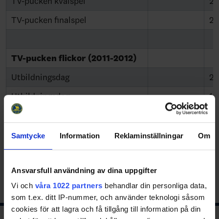
TV-pucken kvalspel
24
TV-pucken finalspel
29
TV-pucken flickor (2011-2012)
Utbildningsdag
26
Utbildningsdag
10
TV-pucken kvalspel
24
TV-pucken finalspel
29
Samtycke
Information
Reklaminställningar
Om
Ansvarsfull användning av dina uppgifter
Share
Facebook
Twitter
Email
Print
Vi och
våra 1022 partners
behandlar din personliga data,
som t.ex. ditt IP-nummer, och använder teknologi såsom
cookies för att lagra och få tillgång till information på din