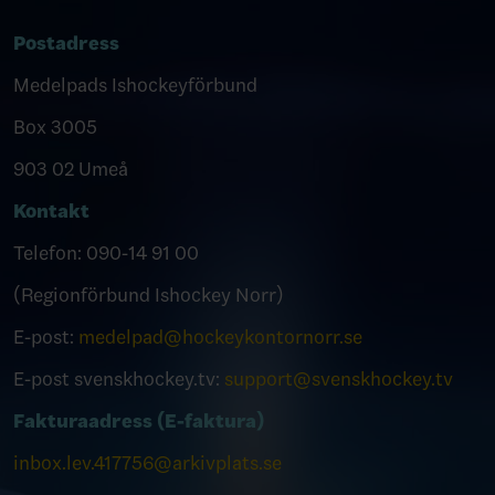
Postadress
Medelpads Ishockeyförbund
Box 3005
903 02 Umeå
Kontakt
Telefon: 090-14 91 00
(Regionförbund Ishockey Norr)
E-post:
medelpad@hockeykontornorr.se
E-post svenskhockey.tv:
support@svenskhockey.tv
Fakturaadress (E-faktura)
inbox.lev.417756@arkivplats.se