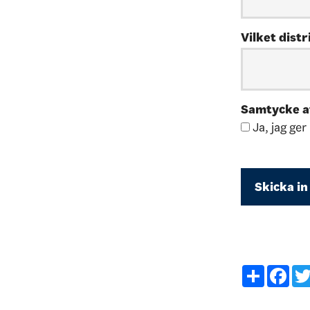
Vilket dist
Samtycke at
Ja, jag ger
Share
Fac