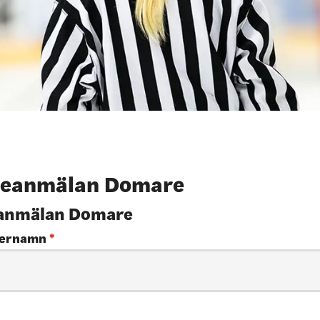
seanmälan Domare
eanmälan Domare
fternamn
*