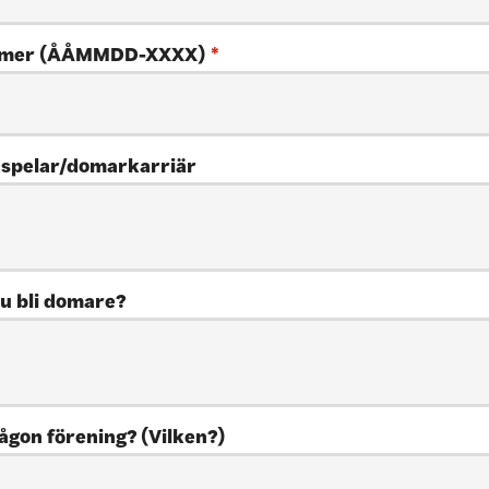
mmer (ÅÅMMDD-XXXX)
*
 spelar/domarkarriär
du bli domare?
någon förening? (Vilken?)