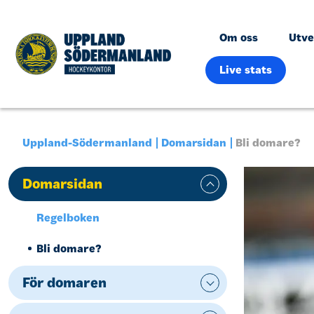
Om oss
Utve
Live stats
Uppland-Södermanland
Domarsidan
Bli domare?
Domarsidan
Regelboken
Bli domare?
För domaren