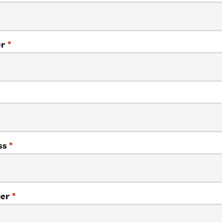
er
*
ss
*
mer
*