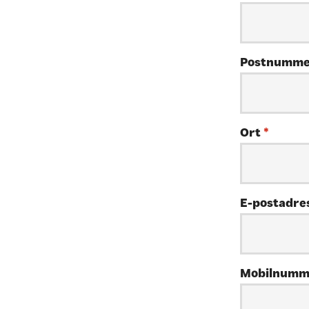
Postnumm
Ort
*
E-postadre
Mobilnum