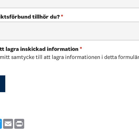
riktsförbund tillhör du?
*
t lagra inskickad information
*
 mitt samtycke till att lagra informationen i detta formulär
ebook
Twitter
Email
Print