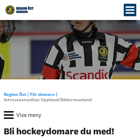
Region Öst
För domare
Intresseanmälan Uppland/Södermanland
Bli hockeydomare du med!