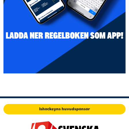
Ishockeyns huvudsponsor