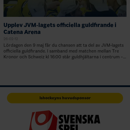
Upplev JVM‑lagets officiella guldfirande i
Catena Arena
26-02-12
Lördagen den 9 maj får du chansen att ta del av JVM‑lagets
officiella guldfirande. I samband med matchen mellan Tre
Kronor och Schweiz kl 16:00 står guldhjältarna i centrum –
både på nära håll och ute…
Ishockeyns huvudsponsor