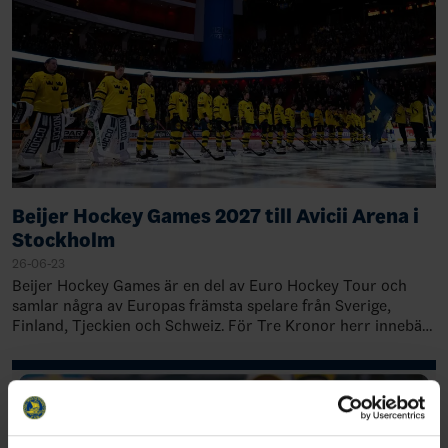
Beijer Hockey Games 2027 till Avicii Arena i
Stockholm
26-06-23
Beijer Hockey Games är en del av Euro Hockey Tour och
samlar några av Europas främsta spelare från Sverige,
Finland, Tjeckien och Schweiz. För Tre Kronor herr innebär
det viktiga match…