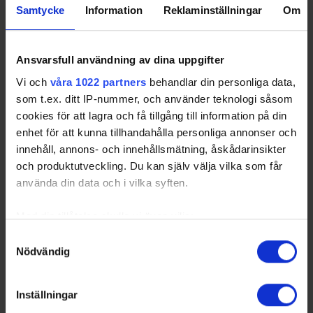
Samtycke
Information
Reklaminställningar
Om
Ansvarsfull användning av dina uppgifter
Vi och
våra 1022 partners
behandlar din personliga data,
som t.ex. ditt IP-nummer, och använder teknologi såsom
cookies för att lagra och få tillgång till information på din
Upplev hockeyfesten i Beijer Spring Garden
enhet för att kunna tillhandahålla personliga annonser och
26-05-08
innehåll, annons- och innehållsmätning, åskådarinsikter
Under hela turneringen, 7-10 maj, fylls Beijer Spring Garden
och produktutveckling. Du kan själv välja vilka som får
av livemusik från SoundTrip, skön stämning och massor av
använda din data och i vilka syften.
aktiviteter. Här finns mat och dryck, tävlingar och roliga
aktiveringar i våra par…
Med din tillåtelse skulle vi även vilja:
Samla in information om din geografiska plats
Samtyckesval
Nödvändig
som kan ha en noggrannhet på upp till flera meter
Identifiera din enhet genom att aktivt skanna den
för specifika kännetecken (fingeravtryck)
Inställningar
Ta reda på mer om hur dina personliga uppgifter