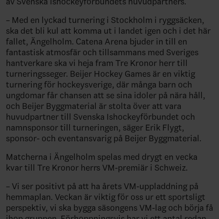
av Svenska Ishockeyförbundets huvudpartners.
– Med en lyckad turnering i Stockholm i ryggsäcken,
ska det bli kul att komma ut i landet igen och i det här
fallet, Ängelholm. Catena Arena bjuder in till en
fantastisk atmosfär och tillsammans med Sveriges
hantverkare ska vi heja fram Tre Kronor herr till
turneringsseger. Beijer Hockey Games är en viktig
turnering för hockeysverige, där många barn och
ungdomar får chansen att se sina idoler på nära håll,
och Beijer Byggmaterial är stolta över att vara
huvudpartner till Svenska Ishockeyförbundet och
namnsponsor till turneringen, säger Erik Flygt,
sponsor- och eventansvarig på Beijer Byggmaterial.
Matcherna i Ängelholm spelas med drygt en vecka
kvar till Tre Kronor herrs VM-premiär i Schweiz.
– Vi ser positivt på att ha årets VM-uppladdning på
hemmaplan. Veckan är viktig för oss ur ett sportsligt
perspektiv, vi ska bygga säsongens VM-lag och börja få
ihop gruppen. Förhoppningsvis har vi ett antal redan