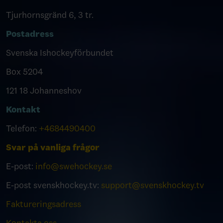
Tjurhornsgränd 6, 3 tr.
Postadress
Svenska Ishockeyförbundet
Box 5204
121 18 Johanneshov
Kontakt
Telefon:
+4684490400
Svar på vanliga frågor
E-post:
info@swehockey.se
E-post svenskhockey.tv:
support@svenskhockey.tv
Faktureringsadress