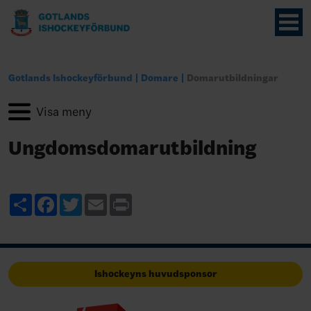
Gotlands Ishockeyförbund
Domare
Domarutbildningar
Ungdomsdomarutbildning
Share
Facebook
Twitter
Email
Print
Ishockeyns huvudsponsor