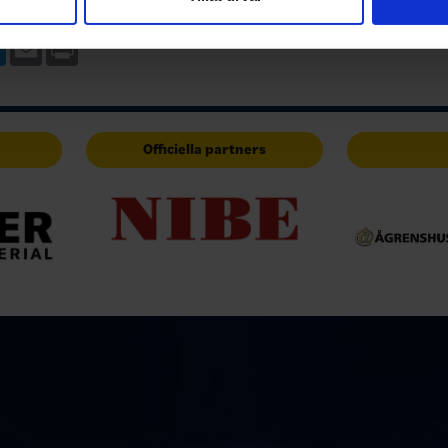
har tillhandahållit eller som de har samlat in när du har använt 
matchen. Förlorade med 6-5 där 
gjorde 6-5 med c:a 2 minuter kva
ebook
Twitter
Email
Print
Officiella partners