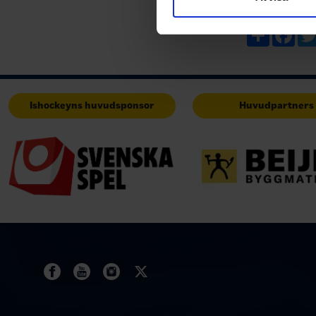
med annan information som du 
Share
Fac
Ishockeyns huvudsponsor
Huvudpartners