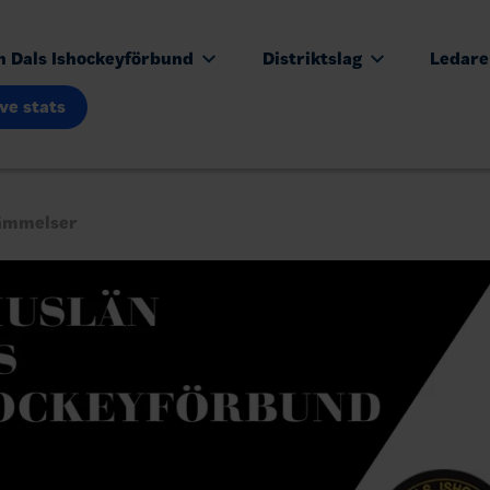
n Dals Ishockeyförbund
Distriktslag
Ledar
ive stats
ämmelser