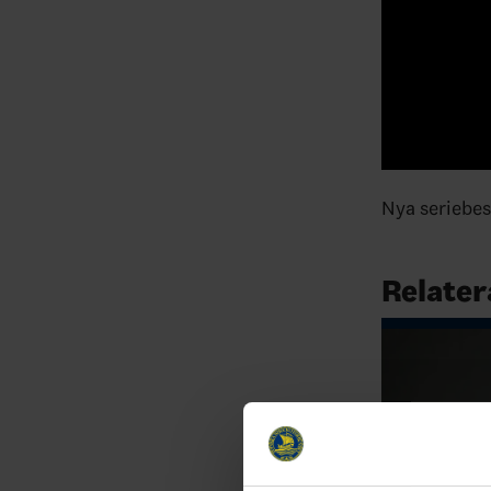
Nya seriebes
Relater