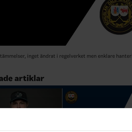
tämmelser, inget ändrat i regelverket men enklare hanter
ade artiklar