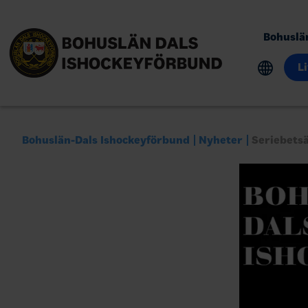
Bohuslä
L
Bohuslän-Dals Ishockeyförbund
Nyheter
Seriebets