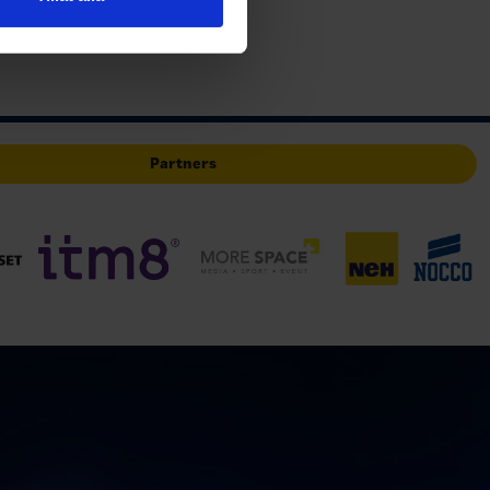
deras tjänster.
Skåne
r. Man fö…
Partners