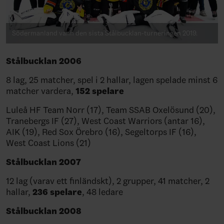
Södermanland vann den sista Stålbucklan-turneringen 2019.
Stålbucklan 2006
8 lag, 25 matcher, spel i 2 hallar, lagen spelade minst 6
matcher vardera,
152 spelare
Luleå HF Team Norr (17), Team SSAB Oxelösund (20),
Tranebergs IF (27), West Coast Warriors (antar 16),
AIK (19), Red Sox Örebro (16), Segeltorps IF (16),
West Coast Lions (21)
Stålbucklan 2007
12 lag (varav ett finländskt), 2 grupper, 41 matcher, 2
hallar,
236 spelare
, 48 ledare
Stålbucklan 2008