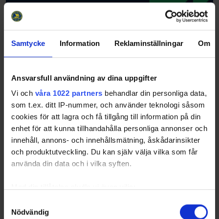
Samtycke
Information
Reklaminställningar
Om
Ansvarsfull användning av dina uppgifter
Vi och
våra 1022 partners
behandlar din personliga data,
som t.ex. ditt IP-nummer, och använder teknologi såsom
cookies för att lagra och få tillgång till information på din
enhet för att kunna tillhandahålla personliga annonser och
innehåll, annons- och innehållsmätning, åskådarinsikter
och produktutveckling. Du kan själv välja vilka som får
använda din data och i vilka syften.
Med din tillåtelse skulle vi även vilja:
Samla in information om din geografiska plats
Samtyckesval
Nödvändig
som kan ha en noggrannhet på upp till flera meter