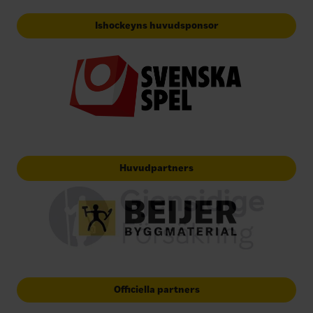
Ishockeyns huvudsponsor
Huvudpartners
Officiella partners