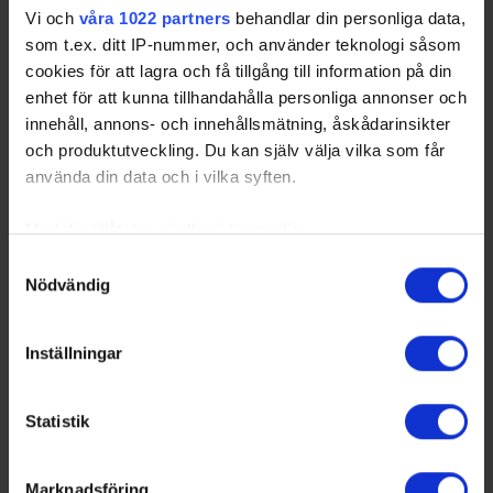
Vi och
våra 1022 partners
behandlar din personliga data,
som t.ex. ditt IP-nummer, och använder teknologi såsom
cookies för att lagra och få tillgång till information på din
enhet för att kunna tillhandahålla personliga annonser och
innehåll, annons- och innehållsmätning, åskådarinsikter
och produktutveckling. Du kan själv välja vilka som får
använda din data och i vilka syften.
Med din tillåtelse skulle vi även vilja:
Samla in information om din geografiska plats
Samtyckesval
Nödvändig
som kan ha en noggrannhet på upp till flera meter
Identifiera din enhet genom att aktivt skanna den
för specifika kännetecken (fingeravtryck)
Inställningar
Ta reda på mer om hur dina personliga uppgifter
behandlas och ställ in dina preferenser i
detaljsektionen
.
Statistik
Du kan ändra eller dra tillbaka ditt samtycke när som
helst från cookie-förklaringen.
Marknadsföring