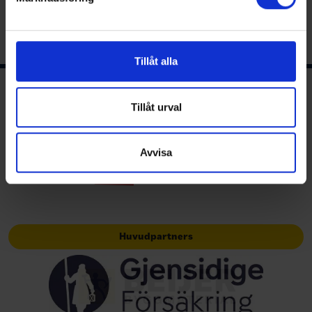
Vi använder enhetsidentifierare för att anpassa innehållet
och annonserna till användarna, tillhandahålla funktioner
för sociala medier och analysera vår trafik. Vi
vidarebefordrar även sådana identifierare och annan
Tillåt alla
information från din enhet till de sociala medier och
annons- och analysföretag som vi samarbetar med.
Ishockeyns huvudsponsor
Dessa kan i sin tur kombinera informationen med annan
Tillåt urval
information som du har tillhandahållit eller som de har
samlat in när du har använt deras tjänster.
Avvisa
Huvudpartners