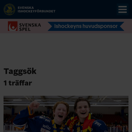
Taggsök
1 träffar