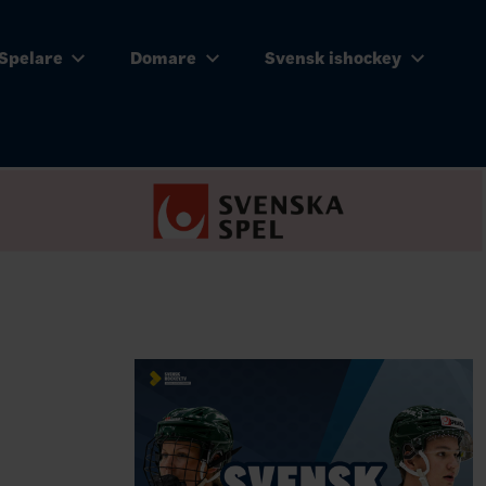
Spelare
Domare
Svensk ishockey