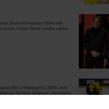
sson, Örebroforwarden tillika VM-
m Ducks. Under första rundan valdes
gkapten för Linköping HC i SDHL och
aldes av Toronto Sceptres i den femte