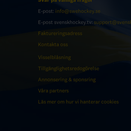
Svar på vanliga frågor
E-post:
info@swehockey.se
E-post svenskhockey.tv:
support@svensk
Faktureringsadress
Kontakta oss
Visselblåsning
Tillgänglighetsredogörelse
Annonsering & sponsring
Våra partners
Läs mer om hur vi hanterar cookies