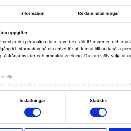
Information
Reklaminställningar
én Persson, som trots sin relativt unga
m i Leksand och Brynäs som hon har
ina uppgifter
handlar din personliga data, som t.ex. ditt IP-nummer, och anv
illgång till information på din enhet för att kunna tillhandahålla pe
, åskådarinsikter och produktutveckling. Du kan själv välja vilk
n vilja:
om din geografiska plats som kan ha en noggrannhet på upp till f
genom att aktivt skanna den för specifika kännetecken (fingeravt
rsonliga uppgifter behandlas och ställ in dina preferenser i
deta
Inställningar
Statistik
ke när som helst från cookie-förklaringen.
e för att anpassa innehållet och annonserna till användarna, tillh
vår trafik. Vi vidarebefordrar även sådana identifierare och anna