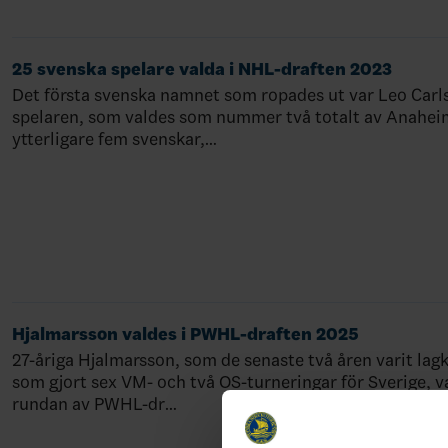
25 svenska spelare valda i NHL-draften 2023
Det första svenska namnet som ropades ut var Leo Carl
spelaren, som valdes som nummer två totalt av Anahei
ytterligare fem svenskar,…
Hjalmarsson valdes i PWHL-draften 2025
27-åriga Hjalmarsson, som de senaste två åren varit la
som gjort sex VM- och två OS-turneringar för Sverige, v
rundan av PWHL-dr…