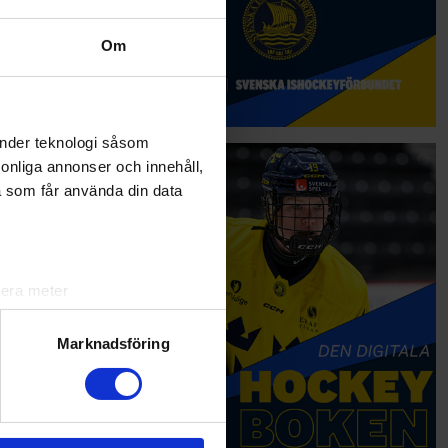
Om
änder teknologi såsom
rsonliga annonser och innehåll,
a som får använda din data
lera meter
ryck)
ljsektionen
. Du kan ändra
Marknadsföring
andahålla funktioner för
n information från din enhet