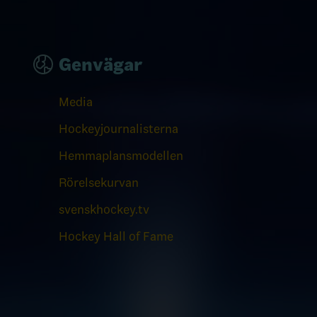
Genvägar
Media
Hockeyjournalisterna
Hemmaplansmodellen
Rörelsekurvan
svenskhockey.tv
Hockey Hall of Fame