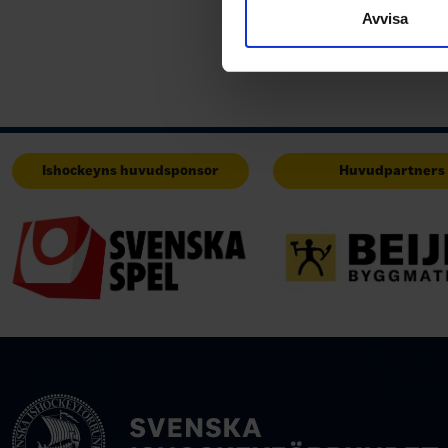
till de sociala medier och a
Avvisa
med annan information som du 
Ishockeyns huvudsponsor
Huvudpartners