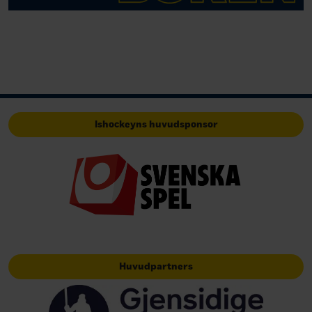
Ishockeyns huvudsponsor
Huvudpartners