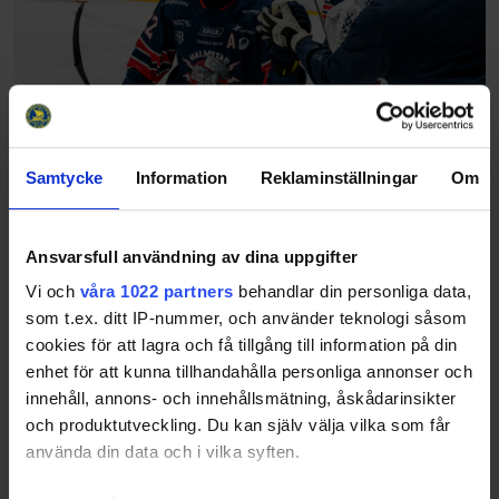
Samtycke
Information
Reklaminställningar
Om
Slutspelsracet i Hockeyettan är redo att börja!
20:e september startade HockeyEttans grundserie.
Efter spel i höstserien, Allettan- och vårserier är det
Ansvarsfull användning av dina uppgifter
nu klart vilka lag som har kvalificerat sig till slutspel
och därmed gör upp om en plats i Hock…
Vi och
våra 1022 partners
behandlar din personliga data,
som t.ex. ditt IP-nummer, och använder teknologi såsom
cookies för att lagra och få tillgång till information på din
enhet för att kunna tillhandahålla personliga annonser och
innehåll, annons- och innehållsmätning, åskådarinsikter
och produktutveckling. Du kan själv välja vilka som får
använda din data och i vilka syften.