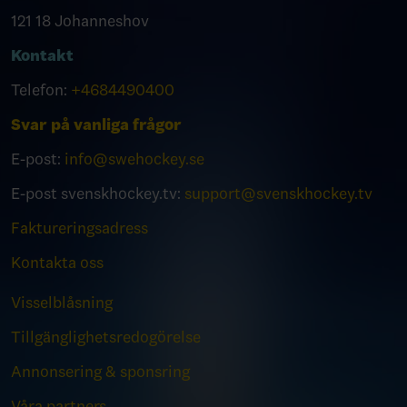
121 18 Johanneshov
Kontakt
Telefon:
+4684490400
Svar på vanliga frågor
E-post:
info@swehockey.se
E-post svenskhockey.tv:
support@svenskhockey.tv
Faktureringsadress
Kontakta oss
Visselblåsning
Tillgänglighetsredogörelse
Annonsering & sponsring
Våra partners