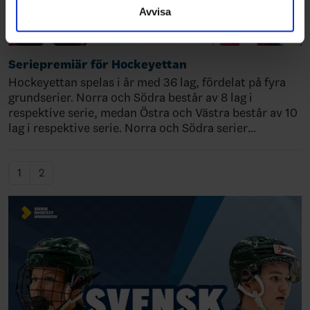
Avvisa
Seriepremiär för Hockeyettan
Hockeyettan spelas i år med 36 lag, fördelat på fyra
grundserier. Norra och Södra består av 8 lag i
respektive serie, medan Östra och Västra består av 10
lag i respektive serie. Norra och Södra serier…
1
2