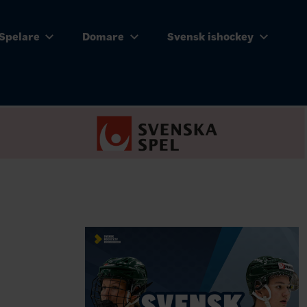
Spelare
Domare
Svensk ishockey