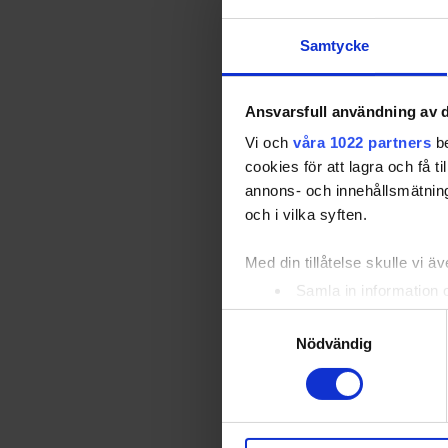
Samtycke
Ansvarsfull användning av d
Vi och
våra 1022 partners
be
cookies för att lagra och få t
annons- och innehållsmätning
och i vilka syften.
Med din tillåtelse skulle vi äve
Samla in information 
Identifiera din enhet 
Samtyckesval
Ta reda på mer om hur dina pe
Nödvändig
eller dra tillbaka ditt samtyc
Vi använder enhetsidentifierar
sociala medier och analysera 